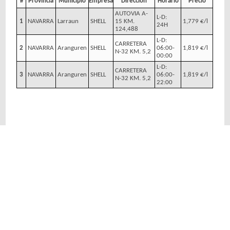
#
Provincia
Municipio
Empresa
Dirección
Horario
Precio
AUTOVIA A-
L-D:
1
NAVARRA
Larraun
SHELL
15 KM.
1,779 €/l
24H
124,488
L-D:
CARRETERA
2
NAVARRA
Aranguren
SHELL
06:00-
1,819 €/l
N-32 KM. 5,2
00:00
L-D:
CARRETERA
3
NAVARRA
Aranguren
SHELL
06:00-
1,819 €/l
N-32 KM. 5,2
22:00