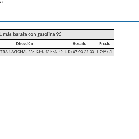
ña
L más barata con gasolina 95
Dirección
Horario
Precio
ERA NACIONAL 234 K.M. 42 KM. 42
L-D: 07:00-23:00
1,749 €/l