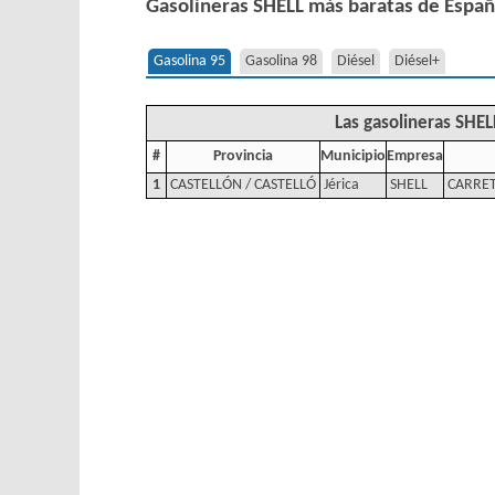
Gasolineras SHELL más baratas de Espa
Gasolina 95
Gasolina 98
Diésel
Diésel+
Las gasolineras SHEL
#
Provincia
Municipio
Empresa
1
CASTELLÓN / CASTELLÓ
Jérica
SHELL
CARRET