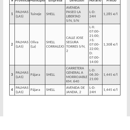
#
Provincia
Municipio
Empresa
Dirección
Horario
Precio
AVENIDA
PALMAS
PASEO LA
L-D:
1
Tuineje
SHELL
1,285 €/l
(LAS)
LIBERTAD
24H
S/N, S/N
L-X:
07:00-
21:00;
CALLE JOSE
J-S:
PALMAS
Oliva
SHELL
SEGURA
2
07:00-
1,308 €/l
(LAS)
(La)
CORRALEJO
TORRES S/N,
22:00;
2
D:
07:00-
14:00
CARRETERA
L-D:
PALMAS
GENERAL A
3
Pájara
SHELL
06:30-
1,445 €/l
(LAS)
MORROJABLE
21:00
KM. 640
PALMAS
AVENIDA DE
L-D:
4
Pájara
SHELL
1,445 €/l
(LAS)
JANDIA, 2
24H