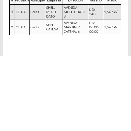
#
Provincia
Municipio
Empresa
Dirección
Horario
Precio
SHELL
AVENIDA
L-D:
1
CEUTA
Ceuta
MUELLE
MUELLE DATO,
1,567 €/l
24H
DATO
8
AVENIDA
L-D:
SHELL
2
CEUTA
Ceuta
MARTINEZ
06:00-
1,567 €/l
CATENA
CATENA, 6
00:00