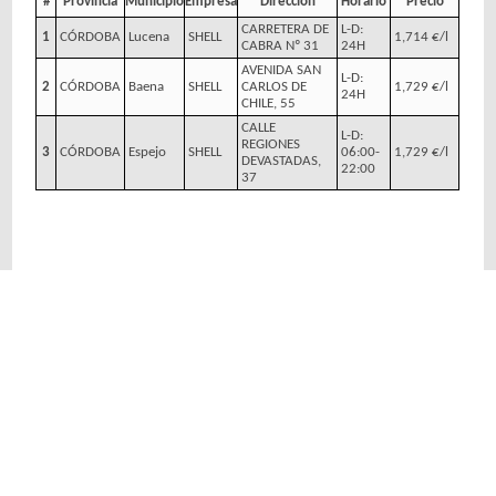
#
Provincia
Municipio
Empresa
Dirección
Horario
Precio
CARRETERA DE
L-D:
1
CÓRDOBA
Lucena
SHELL
1,714 €/l
CABRA Nº 31
24H
AVENIDA SAN
L-D:
2
CÓRDOBA
Baena
SHELL
CARLOS DE
1,729 €/l
24H
CHILE, 55
CALLE
L-D:
REGIONES
3
CÓRDOBA
Espejo
SHELL
06:00-
1,729 €/l
DEVASTADAS,
22:00
37