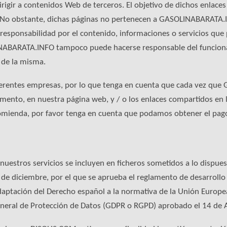
igir a contenidos Web de terceros. El objetivo de dichos enlaces 
t. No obstante, dichas páginas no pertenecen a GASOLINABARATA.I
sponsabilidad por el contenido, informaciones o servicios que p
NABARATA.INFO tampoco puede hacerse responsable del funciona
 de la misma.
diferentes empresas, por lo que tenga en cuenta que cada vez q
ento, en nuestra página web, y / o los enlaces compartidos en l
comienda, por favor tenga en cuenta que podamos obtener el pag
 nuestros servicios se incluyen en ficheros sometidos a lo dispue
e diciembre, por el que se aprueba el reglamento de desarrollo 
daptación del Derecho español a la normativa de la Unión Europe
neral de Protección de Datos (GDPR o RGPD) aprobado el 14 de A