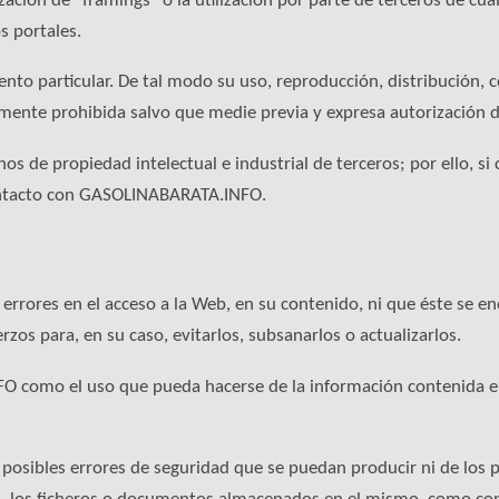
ión de “framings” o la utilización por parte de terceros de cua
s portales.
ento particular. De tal modo su uso, reproducción, distribución,
talmente prohibida salvo que medie previa y expresa autorizaci
 de propiedad intelectual e industrial de terceros; por ello, si
ontacto con GASOLINABARATA.INFO.
rrores en el acceso a la Web, en su contenido, ni que éste se e
s para, en su caso, evitarlos, subsanarlos o actualizarlos.
O como el uso que pueda hacerse de la información contenida en
osibles errores de seguridad que se puedan producir ni de los 