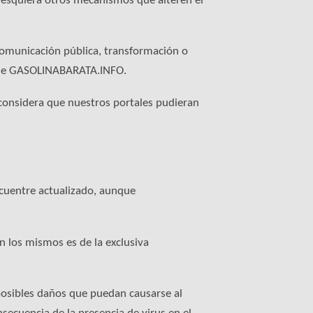
lesquiera otros mecanismos que alteren el
 comunicación pública, transformación o
ón de GASOLINABARATA.INFO.
 considera que nuestros portales pudieran
ncuentre actualizado, aunque
 los mismos es de la exclusiva
posibles daños que puedan causarse al