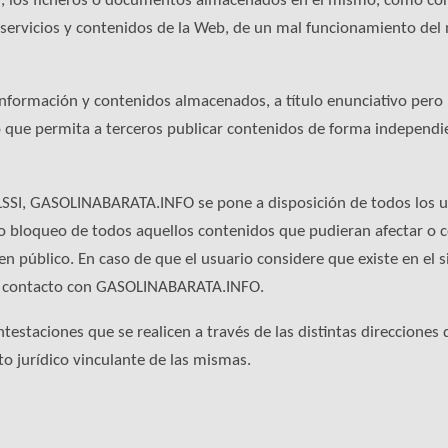
), los ficheros o documentos almacenados en el mismo, como cons
s servicios y contenidos de la Web, de un mal funcionamiento del
rmación y contenidos almacenados, a título enunciativo pero no 
o que permita a terceros publicar contenidos de forma independi
LSSI, GASOLINABARATA.INFO se pone a disposición de todos los us
o bloqueo de todos aquellos contenidos que pudieran afectar o co
den público. En caso de que el usuario considere que existe en el 
 en contacto con GASOLINABARATA.INFO.
staciones que se realicen a través de las distintas direcciones 
to jurídico vinculante de las mismas.