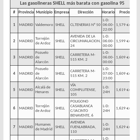
Las gasolineras SHELL más barata con gasolina 95
#
Provincia
Municipio
Empresa
Dirección
Horario
Precio
L-D:
1
MADRID
Valdemoro
SHELL
CL.TENERIAS Nº 50
06:00-
1,579 €/l
22:00
AVENIDA DE LA
L-D:
Torrejón
2
MADRID
SHELL
CIRCUNVALACION,
06:00-
1,599 €/l
de Ardoz
24
00:00
Pozuelo
L-D:
CARRETERA M-
3
MADRID
de
SHELL
06:00-
1,609 €/l
515 KM. 2
Alarcón
00:00
Pozuelo
L-D:
CARRETERA M-
4
MADRID
de
SHELL
07:00-
1,609 €/l
515 KM. 2
Alarcón
23:00
VÍA
Alcalá de
L-D:
5
MADRID
SHELL
COMPLUTENSE,
1,619 €/l
Henares
24H
105
POLIGONO
Torrejón
CASABLANCA
L-D:
6
MADRID
SHELL
1,629 €/l
de Ardoz
C/JACINTO
24H
BENAVENTE, 6
AVENIDA
Humanes
L-D:
7
MADRID
SHELL
FUENLABRADA,
1,629 €/l
de Madrid
24H
110
L-D: