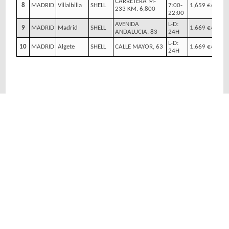
CARRETERA M-
8
MADRID
Villalbilla
SHELL
7:00-
1,659 €/l
233 KM. 6,800
22:00
AVENIDA
L-D:
9
MADRID
Madrid
SHELL
1,669 €/l
ANDALUCIA, 83
24H
L-D:
10
MADRID
Algete
SHELL
CALLE MAYOR, 63
1,669 €/l
24H