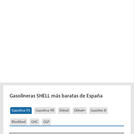
Gasolineras SHELL más baratas de España
Gasolina 95
Gasolina 98
Diésel
Diésel+
Gasóleo B
Biodiésel
GNC
GLP