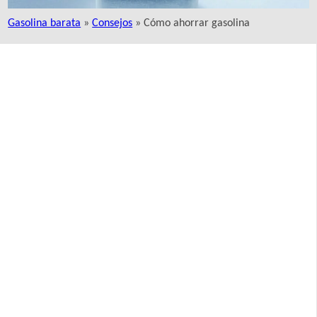
Gasolina barata
»
Consejos
» Cómo ahorrar gasolina