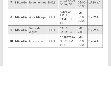
CALLE CRUZ
7
MÁLAGA
Torremolinos
SHELL
06:00-
1,729 €/l
DE LA, 68
00:00
AVENIDA
L-D:
JUAN
8
MÁLAGA
Vélez-Málaga
SHELL
06:00-
1,739 €/l
CARLOS I,
00:00
12
Sierra de
CALLE
L-D:
9
MÁLAGA
SHELL
1,759 €/l
Yeguas
CANAL, 4
24H
CARRETERA
L-D:
10
MÁLAGA
Antequera
SHELL
N-331 KM.
06:00-
1,764 €/l
124
00:00