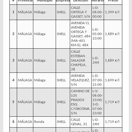
#
Provincia
Municipio
Empresa
Dirección
Horario
Precio
CALLE
L-D:
1
MÁLAGA
Málaga
SHELL
ORTEGA Y
06:00-
1,399 €/l
GASSET, S/N
00:00
AVENIDA CL
AVENIDA
L-D:
ORTEGA Y
2
MÁLAGA
Málaga
SHELL
05:00-
1,689 €/l
GASSET, 484
23:00
(MA-401
KM 6), 484
CALLE
ESTEBAN
L-D:
3
MÁLAGA
Málaga
SHELL
SALAZAR
1,689 €/l
24H
CHAPELA,
28
AVENIDA
L-D:
4
MÁLAGA
Málaga
SHELL
VELAZQUEZ,
07:00-
1,699 €/l
S/N
21:00
CAMINO DE
L-V:
LOS
06:00-
PRADOS
23:00;
5
MÁLAGA
Málaga
SHELL
1,719 €/l
ESQ.
S-D:
C/OROTAVA,
07:00-
S/N
23:00
CALLE
L-D:
6
MÁLAGA
Ronda
SHELL
1,719 €/l
GENAL, 31
24H
L-D: