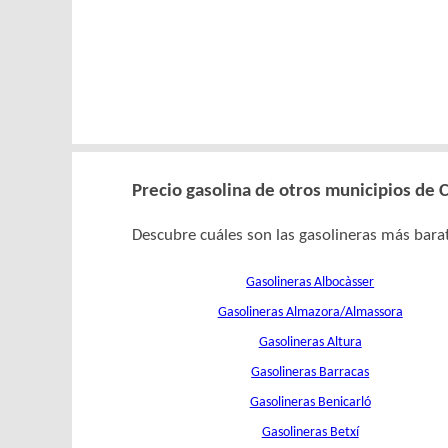
Precio gasolina de otros municipios de C
Descubre cuáles son las gasolineras más barat
Gasolineras Albocàsser
Gasolineras Almazora/Almassora
Gasolineras Altura
Gasolineras Barracas
Gasolineras Benicarló
Gasolineras Betxí