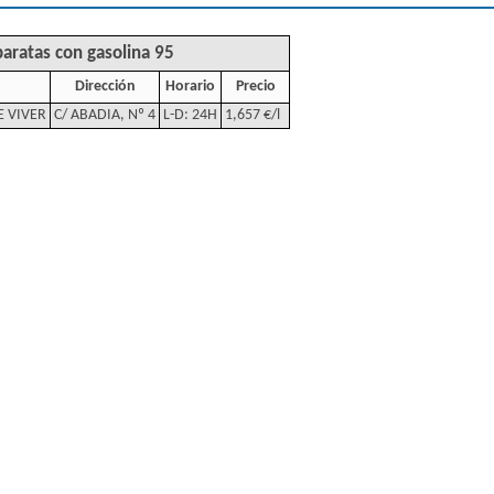
baratas con gasolina 95
Dirección
Horario
Precio
E VIVER
C/ ABADIA, Nº 4
L-D: 24H
1,657 €/l