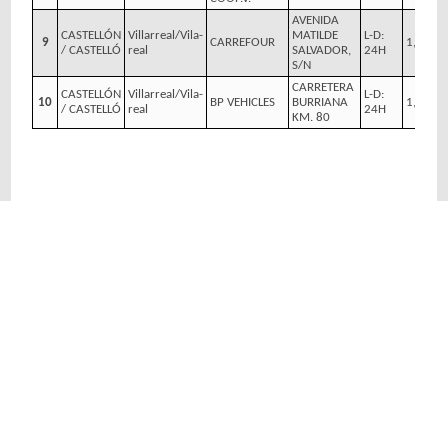
AVENIDA
CASTELLÓN
Villarreal/Vila-
MATILDE
L-D:
9
CARREFOUR
1,659 €
/ CASTELLÓ
real
SALVADOR,
24H
S/N
CARRETERA
CASTELLÓN
Villarreal/Vila-
L-D:
10
BP VEHICLES
BURRIANA
1,735 €
/ CASTELLÓ
real
24H
KM. 80