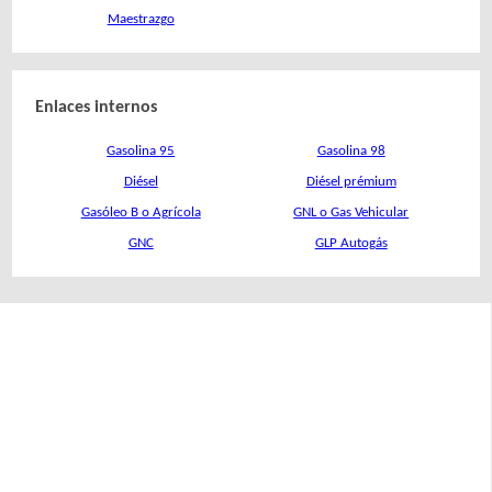
Maestrazgo
Enlaces internos
Gasolina 95
Gasolina 98
Diésel
Diésel prémium
Gasóleo B o Agrícola
GNL o Gas Vehicular
GNC
GLP Autogás