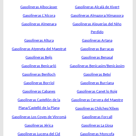
Gasolineras Albocàsser
Gasolineras Alcalà de Xivert
Gasolineras L'Alcora
Gasolineras Almazora/Almassora
Gasolineras Almenara
Gasolineras Alquerías del Niño
Perdido
Gasolineras Altura
Gasolineras Artana
Gasolineras Atzeneta del Maestrat
Gasolineras Barracas
Gasolineras Bejís
Gasolineras Benasal
Gasolineras Benicarló
Gasolineras Benicasim/Benicàssim
Gasolineras Benlloch
Gasolineras Betxí
Gasolineras Borriol
Gasolineras Burriana
Gasolineras Cabanes
Gasolineras Canet lo Roig
Gasolineras Castellón de la
Gasolineras Cervera del Maestre
Plana/Castelló de la Plana
Gasolineras Chilches/Xilxes
Gasolineras Los Coves de Vinromà
Gasolineras Forcall
Gasolineras Jérica
Gasolineras La Llosa
Gasolineras Lucena del Cid
Gasolineras Moncofa