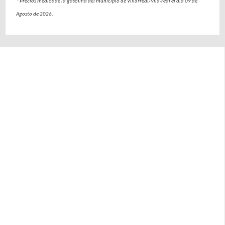
* Precios medios de la gasolina del municipio de Villarreal/Vila-real el día 09 de
Agosto de 2026.