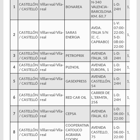
N-340
CASTELLÓN
Villarreal/Vila-
L-D:
1
BONAREA
VALENCIA-
1,460 €
/ CASTELLÓ
real
24H
BARCELONA
KM. 60,7
L-V:
AVDA.
07:00-
CASTELLÓN
Villarreal/Vila-
SARAS
ITALIA S/N
22:00;
2
1,489 €
/ CASTELLÓ
real
ENERGIA
(C. C.
S-D:
CAPRABO)
08:00-
22:00
CASTELLÓN
Villarreal/Vila-
AVENIDA
L-D:
3
PETROPRIX
1,489 €
/ CASTELLÓ
real
ITALIA, 58
24H
CASTELLÓN
Villarreal/Vila-
AVENIDA
L-D:
4
PLENOIL
1,489 €
/ CASTELLÓ
real
EUROPA, 1
24H
AVENIDA
CASTELLÓN
Villarreal/Vila-
L-D:
5
GASEXPRESS
CASTELLÓN,
1,499 €
/ CASTELLÓ
real
24H
54
CARRER DE
CASTELLÓN
Villarreal/Vila-
L-D:
6
RED CAR OIL
L,'ERMITA,
1,518 €
/ CASTELLÓ
real
24H
256
L-D:
CASTELLÓN
Villarreal/Vila-
AVENIDA
7
CEPSA
06:00-
1,539 €
/ CASTELLÓ
real
ITALIA, 63
22:00
COOPERATIVA
AVENIDA
L-D:
CASTELLÓN
Villarreal/Vila-
CATOLICO
8
CASTELLO,
06:00-
1,599 €
/ CASTELLÓ
real
AGRARIA
75
22:00
COOP.V.