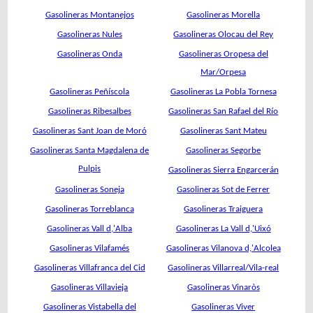
Gasolineras Montanejos
Gasolineras Morella
Gasolineras Nules
Gasolineras Olocau del Rey
Gasolineras Onda
Gasolineras Oropesa del
Mar/Orpesa
Gasolineras Peñíscola
Gasolineras La Pobla Tornesa
Gasolineras Ribesalbes
Gasolineras San Rafael del Río
Gasolineras Sant Joan de Moró
Gasolineras Sant Mateu
Gasolineras Santa Magdalena de
Gasolineras Segorbe
Pulpis
Gasolineras Sierra Engarcerán
Gasolineras Soneja
Gasolineras Sot de Ferrer
Gasolineras Torreblanca
Gasolineras Traiguera
Gasolineras Vall d,'Alba
Gasolineras La Vall d,'Uixó
Gasolineras Vilafamés
Gasolineras Vilanova d,'Alcolea
Gasolineras Villafranca del Cid
Gasolineras Villarreal/Vila-real
Gasolineras Villavieja
Gasolineras Vinaròs
Gasolineras Vistabella del
Gasolineras Viver