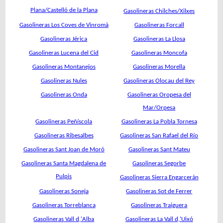
Plana/Castelló de la Plana
Gasolineras Chilches/Xilxes
Gasolineras Los Coves de Vinromà
Gasolineras Forcall
Gasolineras Jérica
Gasolineras La Llosa
Gasolineras Lucena del Cid
Gasolineras Moncofa
Gasolineras Montanejos
Gasolineras Morella
Gasolineras Nules
Gasolineras Olocau del Rey
Gasolineras Onda
Gasolineras Oropesa del
Mar/Orpesa
Gasolineras Peñíscola
Gasolineras La Pobla Tornesa
Gasolineras Ribesalbes
Gasolineras San Rafael del Río
Gasolineras Sant Joan de Moró
Gasolineras Sant Mateu
Gasolineras Santa Magdalena de
Gasolineras Segorbe
Pulpis
Gasolineras Sierra Engarcerán
Gasolineras Soneja
Gasolineras Sot de Ferrer
Gasolineras Torreblanca
Gasolineras Traiguera
Gasolineras Vall d,'Alba
Gasolineras La Vall d,'Uixó