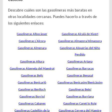
Descubre cuáles son las gasolineras más baratas en
otras localidades cercanas. Puedes hacerlo a través de
los siguientes enlaces:
Gasolineras Albocàsser
Gasolineras Alcalà de Xivert
Gasolineras L'Alcora
Gasolineras Almazora/Almassora
Gasolineras Almenara
Gasolineras Alquerías del Niño
Perdido
Gasolineras Altura
Gasolineras Artana
Gasolineras Atzeneta del Maestrat
Gasolineras Barracas
Gasolineras Bejís
Gasolineras Benasal
Gasolineras Benicarló
Gasolineras Benicasim/Benicàssim
Gasolineras Benlloch
Gasolineras Betxí
Gasolineras Borriol
Gasolineras Burriana
Gasolineras Cabanes
Gasolineras Canet lo Roig
Gasolineras Castellón de la
Gasolineras Cervera del Maestre