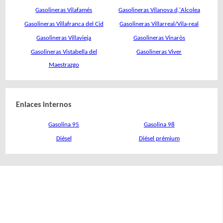
Gasolineras Vilafamés
Gasolineras Vilanova d,'Alcolea
Gasolineras Villafranca del Cid
Gasolineras Villarreal/Vila-real
Gasolineras Villavieja
Gasolineras Vinaròs
Gasolineras Vistabella del
Gasolineras Viver
Maestrazgo
Enlaces internos
Gasolina 95
Gasolina 98
Diésel
Diésel prémium