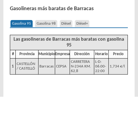
Gasolineras más baratas de Barracas
Gasolina 95
Gasolina 98
Diésel
Diésel+
Las gasolineras de Barracas más baratas con gasolina
95
#
Provincia
Municipio
Empresa
Dirección
Horario
Precio
CARRETERA
L-D:
CASTELLÓN
1
Barracas
CEPSA
N-234A KM.
06:00-
1,734 €/l
/ CASTELLÓ
62,8
22:00