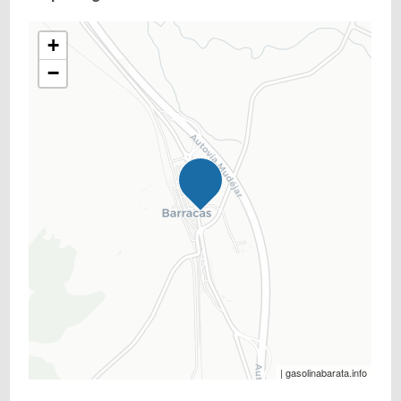
+
−
| gasolinabarata.info