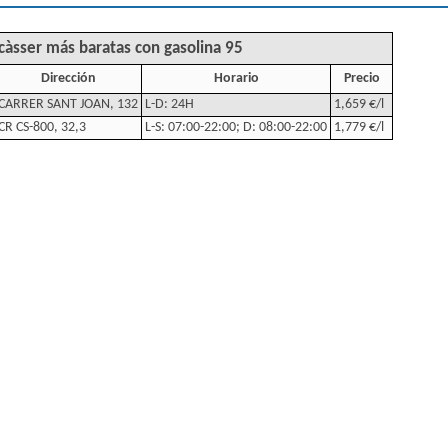
càsser más baratas con gasolina 95
Dirección
Horario
Precio
CARRER SANT JOAN, 132
L-D: 24H
1,659 €/l
CR CS-800, 32,3
L-S: 07:00-22:00; D: 08:00-22:00
1,779 €/l