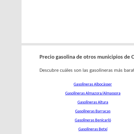
Precio gasolina de otros municipios de C
Descubre cuáles son las gasolineras más barat
Gasolineras Albocàsser
Gasolineras Almazora/Almassora
Gasolineras Altura
Gasolineras Barracas
Gasolineras Benicarló
Gasolineras Betxí