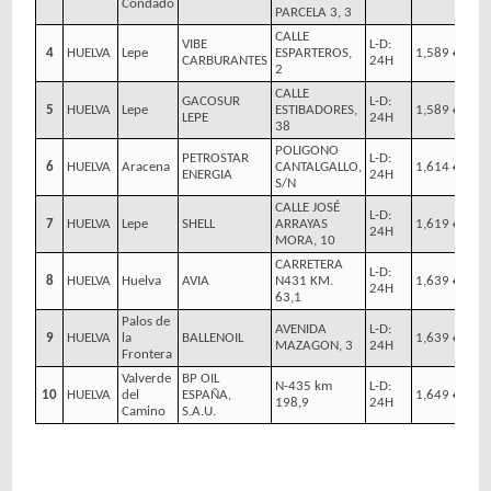
Condado
PARCELA 3, 3
CALLE
VIBE
L-D:
4
HUELVA
Lepe
ESPARTEROS,
1,589 €/l
CARBURANTES
24H
2
CALLE
GACOSUR
L-D:
5
HUELVA
Lepe
ESTIBADORES,
1,589 €/l
LEPE
24H
38
POLIGONO
PETROSTAR
L-D:
6
HUELVA
Aracena
CANTALGALLO,
1,614 €/l
ENERGIA
24H
S/N
CALLE JOSÉ
L-D:
7
HUELVA
Lepe
SHELL
ARRAYAS
1,619 €/l
24H
MORA, 10
CARRETERA
L-D:
8
HUELVA
Huelva
AVIA
N431 KM.
1,639 €/l
24H
63,1
Palos de
AVENIDA
L-D:
9
HUELVA
la
BALLENOIL
1,639 €/l
MAZAGON, 3
24H
Frontera
Valverde
BP OIL
N-435 km
L-D:
10
HUELVA
del
ESPAÑA,
1,649 €/l
198,9
24H
Camino
S.A.U.