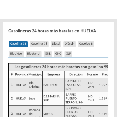
Gasolineras 24 horas más baratas en HUELVA
Gasolina 95
Gasolina 98
Diésel
Diésel+
Gasóleo B
Biodiésel
Bioetanol
GNL
GNC
GLP
Las gasolineras 24 horas más baratas con gasolina 95
#
Provincia
Municipio
Empresa
Dirección
Horario
Precio
CAMINO DE
Isla
L-D:
1
HUELVA
BALLENOIL
LAS COLAS,
1,297 €/l
Cristina
24H
S/N
BARRIO
E.S.MARINA
L-D:
2
HUELVA
Lepe
PUERTO
1,519 €/l
SUR
24H
TERRON, S/N
POLIGONO
Rociana
HUERTAS
L-D:
3
HUELVA
del
VIRSUR
1,519 €/l
NUEVAS
24H