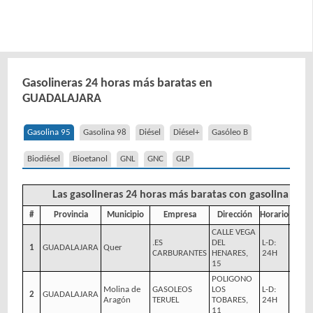
Gasolineras 24 horas más baratas en
GUADALAJARA
Gasolina 95
Gasolina 98
Diésel
Diésel+
Gasóleo B
Biodiésel
Bioetanol
GNL
GNC
GLP
Las gasolineras 24 horas más baratas con gasolina 95
#
Provincia
Municipio
Empresa
Dirección
Horario
Pre
CALLE VEGA
.ES
DEL
L-D:
1
GUADALAJARA
Quer
1,449
CARBURANTES
HENARES,
24H
15
POLIGONO
Molina de
GASOLEOS
LOS
L-D:
2
GUADALAJARA
1,529
Aragón
TERUEL
TOBARES,
24H
11