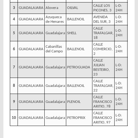
CALLE LOS
L-D:
3
GUADALAJARA
Alovera
OILVAL
1,579
PICONES, 3
24H
Azuqueca
AVENIDA
L-D:
4
GUADALAJARA
BALLENOIL
1,579
de Henares
DEL SUR, 3
24H
CALLE
L-D:
5
GUADALAJARA
Guadalajara
SHELL
TRAFALGAR,
1,629
24H
18
CALLE
Cabanillas
L-D:
6
GUADALAJARA
BALLENOIL
COMERCIO,
1,639
del Campo
24H
2
CALLE
JULIAN
L-D:
7
GUADALAJARA
Guadalajara
PETROGUADA
1,639
BESTEIRO,
24H
23
CALLE
L-D:
8
GUADALAJARA
Guadalajara
BALLENOIL
TRAFALGAR,
1,639
24H
22
CALLE
L-D:
9
GUADALAJARA
Guadalajara
PLENOIL
FRANCISCO
1,639
24H
ARITIO, 78
CALLE
L-D:
10
GUADALAJARA
Guadalajara
PETROPRIX
FRANCISCO
1,639
24H
ARITIO, 97