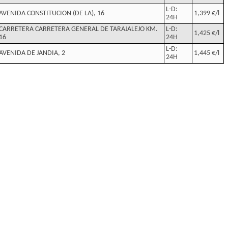
L-D:
AVENIDA CONSTITUCION (DE LA), 16
1,399 €/l
24H
CARRETERA CARRETERA GENERAL DE TARAJALEJO KM.
L-D:
1,425 €/l
16
24H
L-D:
AVENIDA DE JANDIA, 2
1,445 €/l
24H