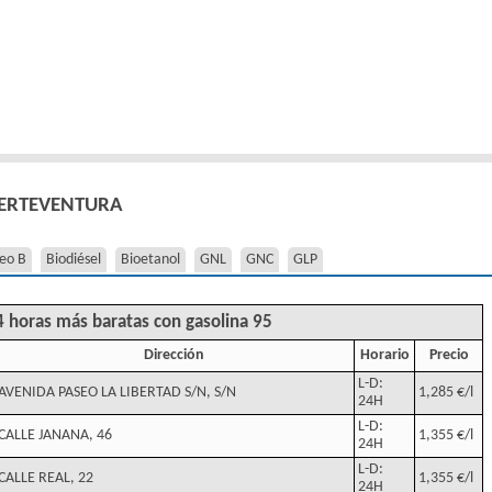
FUERTEVENTURA
eo B
Biodiésel
Bioetanol
GNL
GNC
GLP
4 horas más baratas con gasolina 95
Dirección
Horario
Precio
L-D:
AVENIDA PASEO LA LIBERTAD S/N, S/N
1,285 €/l
24H
L-D:
CALLE JANANA, 46
1,355 €/l
24H
L-D:
CALLE REAL, 22
1,355 €/l
24H