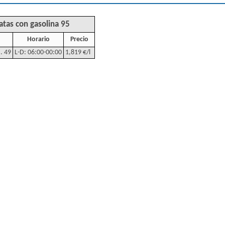
atas con gasolina 95
Horario
Precio
. 49
L-D: 06:00-00:00
1,819 €/l