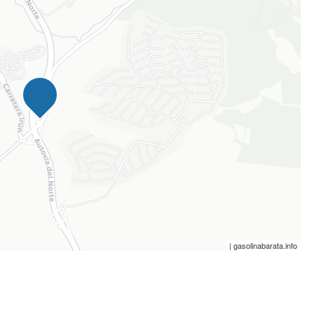
| gasolinabarata.info