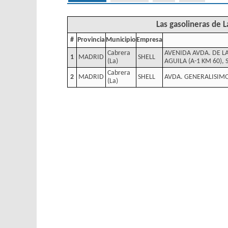
Las gasolineras de 
#
Provincia
Municipio
Empresa
Cabrera
AVENIDA AVDA. DE L
1
MADRID
SHELL
(La)
AGUILA (A-1 KM 60), 
Cabrera
2
MADRID
SHELL
AVDA. GENERALISIM
(La)