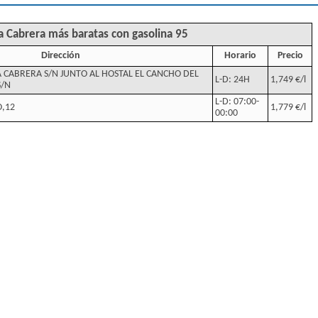
La Cabrera más baratas con gasolina 95
Dirección
Horario
Precio
A CABRERA S/N JUNTO AL HOSTAL EL CANCHO DEL
L-D: 24H
1,749 €/l
S/N
L-D: 07:00-
O,12
1,779 €/l
00:00