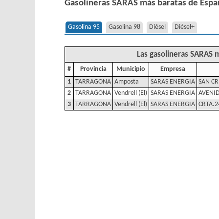
Gasolineras SARAS más baratas de Espa
Gasolina 95
Gasolina 98
Diésel
Diésel+
Las gasolineras SARAS m
#
Provincia
Municipio
Empresa
1
TARRAGONA
Amposta
SARAS ENERGIA
SAN CR
2
TARRAGONA
Vendrell (El)
SARAS ENERGIA
AVENID
3
TARRAGONA
Vendrell (El)
SARAS ENERGIA
CRTA.2