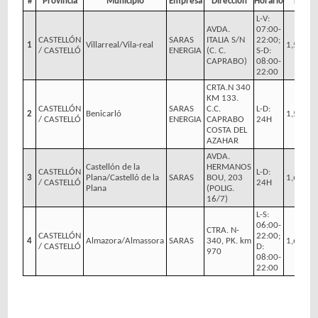
#
Provincia
Municipio
Empresa
Dirección
Horario
Precio
L-V:
AVDA.
07:00-
CASTELLÓN
SARAS
ITALIA S/N
22:00;
1
Villarreal/Vila-real
1,509 €/
/ CASTELLÓ
ENERGIA
(C. C.
S-D:
CAPRABO)
08:00-
22:00
CRTA.N 340
KM 133.
CASTELLÓN
SARAS
C.C.
L-D:
2
Benicarló
1,599 €/
/ CASTELLÓ
ENERGIA
CAPRABO
24H
COSTA DEL
AZAHAR
AVDA.
Castellón de la
HERMANOS
CASTELLÓN
L-D:
3
Plana/Castelló de la
SARAS
BOU, 203
1,639 €/
/ CASTELLÓ
24H
Plana
(POLIG.
16/7)
L-S:
06:00-
CTRA. N-
CASTELLÓN
22:00;
4
Almazora/Almassora
SARAS
340, PK. km
1,669 €/
/ CASTELLÓ
D:
970
08:00-
22:00