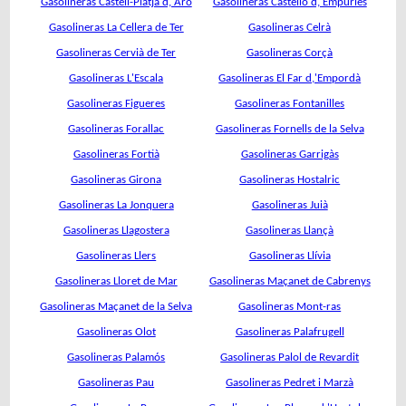
Gasolineras Castell-Platja d,'Aro
Gasolineras Castelló d,'Empúries
Gasolineras La Cellera de Ter
Gasolineras Celrà
Gasolineras Cervià de Ter
Gasolineras Corçà
Gasolineras L'Escala
Gasolineras El Far d,'Empordà
Gasolineras Figueres
Gasolineras Fontanilles
Gasolineras Forallac
Gasolineras Fornells de la Selva
Gasolineras Fortià
Gasolineras Garrigàs
Gasolineras Girona
Gasolineras Hostalric
Gasolineras La Jonquera
Gasolineras Juià
Gasolineras Llagostera
Gasolineras Llançà
Gasolineras Llers
Gasolineras Llívia
Gasolineras Lloret de Mar
Gasolineras Maçanet de Cabrenys
Gasolineras Maçanet de la Selva
Gasolineras Mont-ras
Gasolineras Olot
Gasolineras Palafrugell
Gasolineras Palamós
Gasolineras Palol de Revardit
Gasolineras Pau
Gasolineras Pedret i Marzà