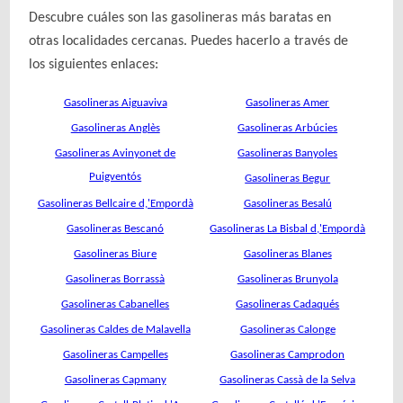
Descubre cuáles son las gasolineras más baratas en
otras localidades cercanas. Puedes hacerlo a través de
los siguientes enlaces:
Gasolineras Aiguaviva
Gasolineras Amer
Gasolineras Anglès
Gasolineras Arbúcies
Gasolineras Avinyonet de
Gasolineras Banyoles
Puigventós
Gasolineras Begur
Gasolineras Bellcaire d,'Empordà
Gasolineras Besalú
Gasolineras Bescanó
Gasolineras La Bisbal d,'Empordà
Gasolineras Biure
Gasolineras Blanes
Gasolineras Borrassà
Gasolineras Brunyola
Gasolineras Cabanelles
Gasolineras Cadaqués
Gasolineras Caldes de Malavella
Gasolineras Calonge
Gasolineras Campelles
Gasolineras Camprodon
Gasolineras Capmany
Gasolineras Cassà de la Selva