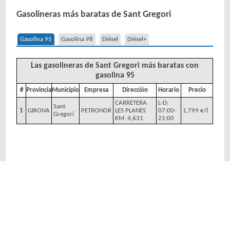
Gasolineras más baratas de Sant Gregori
Gasolina 95
Gasolina 98
Diésel
Diésel+
Las gasolineras de Sant Gregori más baratas con
gasolina 95
#
Provincia
Municipio
Empresa
Dirección
Horario
Precio
CARRETERA
L-D:
Sant
1
GIRONA
PETRONOR
LES PLANES
07:00-
1,799 €/l
Gregori
KM. 4,631
21:00