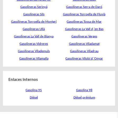
Gasolineras Serinyà
Gasolineras Serra de Daró
Gasolineras Sils
Gasolineras Torroella de Fluvià
Gasolineras Torroella de Montgrí
Gasolineras Tossa de Mar
Gasolineras Ullà
Gasolineras La Vall d,'en Bas
Gasolineras La Vall de Bianya
Gasolineras Verges
Gasolineras Vidreres
Gasolineras Viladamat
Gasolineras Vilademuls
Gasolineras Viladrau
Gasolineras Vilamalla
Gasolineras Vilobí d,'Onyar
Enlaces internos
Gasolina 95
Gasolina 98
Diésel
Diésel prémium