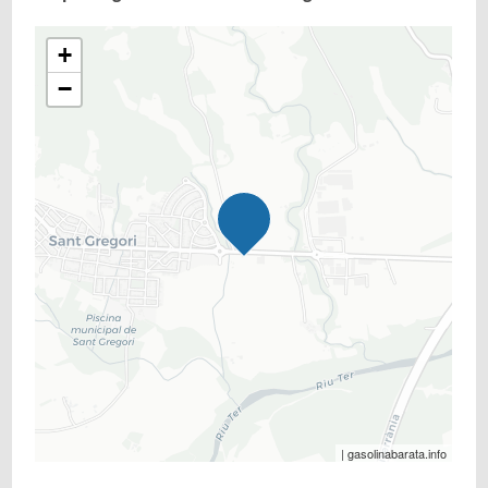
+
−
| gasolinabarata.info