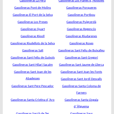
Gasolineras La Pera
Gasolineras Los Planes d,'Hostoles
Gasolineras Pont de Molins
Gasolineras Porqueres
Gasolineras El Port de la Selva
Gasolineras Portbou
Gasolineras Los Preses
Gasolineras Puigcerdà
Gasolineras Quart
Gasolineras Regencós
Gasolineras Ripoll
Gasolineras Riudarenes
Gasolineras Riudellots de la Selva
Gasolineras Roses
Gasolineras Salt
Gasolineras Sant Feliu de Buixalleu
Gasolineras Sant Feliu de Guíxols
Gasolineras Sant Gregori
Gasolineras Sant Hilari Sacalm
Gasolineras Sant Jaume de Llierca
Gasolineras Sant Joan de les
Gasolineras Sant Joan les Fonts
Abadesses
Gasolineras Sant Jordi Desvalls
Gasolineras Sant Pere Pescador
Gasolineras Santa Coloma de
Farners
Gasolineras Santa Cristina d,'Aro
Gasolineras Santa Llogaia
d,'Àlguema
Gasolineras Sarrià de Ter
Gasolineras Saus