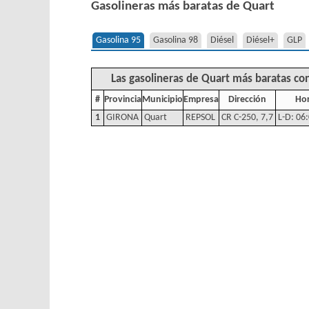
Gasolineras más baratas de Quart
Gasolina 95
Gasolina 98
Diésel
Diésel+
GLP
Las gasolineras de Quart más baratas con
#
Provincia
Municipio
Empresa
Dirección
Hor
1
GIRONA
Quart
REPSOL
CR C-250, 7,7
L-D: 06