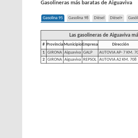
Gasolineras más baratas de Aiguaviva
Gasolina 95
Gasolina 98
Diésel
Diésel+
Gasól
Las gasolineras de Aiguaviva má
#
Provincia
Municipio
Empresa
Dirección
1
GIRONA
Aiguaviva
GALP
AUTOVIA AP- 7 KM. 7
2
GIRONA
Aiguaviva
REPSOL
AUTOVIA A2 KM. 708