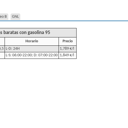
eo B
GNL
s baratas con gasolina 95
Horario
Precio
0,5
L-D: 24H
1,789 €/l
L-S: 06:00-22:00; D: 07:00-22:00
1,849 €/l