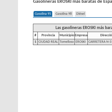
Gasolineras EROSKI más baratas de Esp
Gasolina 95
Gasolina 98
Diésel
Las gasolineras EROSKI más bara
#
Provincia
Municipio
Empresa
Direcci
1
CIUDAD REAL
Tomelloso
EROSKI
CARRETERA N-3