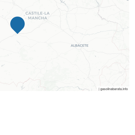
| gasolinabarata.info