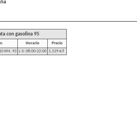
aña
ta con gasolina 95
ón
Horario
Precio
10 KM. 93
L-S: 08:00-22:00
1,529 €/l