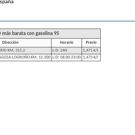
España
 más barata con gasolina 95
Dirección
Horario
Precio
ID KM. 315,2
L-D: 24H
1,471 €/l
AGOZA-LOGROÑO KM. 12,300
L-D: 06:00-23:00
1,473 €/l