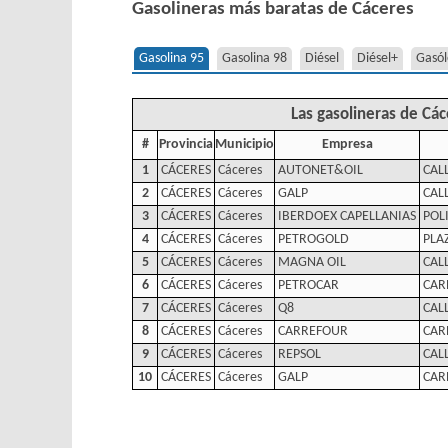
Gasolineras más baratas de Cáceres
Gasolina 95
Gasolina 98
Diésel
Diésel+
Gasól
Las gasolineras de Cá
#
Provincia
Municipio
Empresa
1
CÁCERES
Cáceres
AUTONET&OIL
CAL
2
CÁCERES
Cáceres
GALP
CAL
3
CÁCERES
Cáceres
IBERDOEX CAPELLANIAS
POL
4
CÁCERES
Cáceres
PETROGOLD
PLA
5
CÁCERES
Cáceres
MAGNA OIL
CAL
6
CÁCERES
Cáceres
PETROCAR
CAR
7
CÁCERES
Cáceres
Q8
CAL
8
CÁCERES
Cáceres
CARREFOUR
CAR
9
CÁCERES
Cáceres
REPSOL
CAL
10
CÁCERES
Cáceres
GALP
CAR