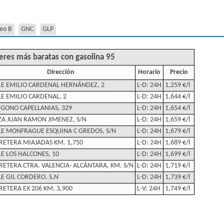
eo B
GNC
GLP
ceres más baratas con gasolina 95
Dirección
Horario
Precio
LE EMILIO CARDENAL HERNÁNDEZ, 2
L-D: 24H
1,259 €/l
LE EMILIO CARDENAL, 2
L-D: 24H
1,644 €/l
IGONO CAPELLANIAS, 329
L-D: 24H
1,654 €/l
ZA JUAN RAMON JIMENEZ, S/N
L-D: 24H
1,659 €/l
LE MONFRAGUE ESQUINA C GREDOS, S/N
L-D: 24H
1,679 €/l
RETERA MIAJADAS KM. 1,750
L-D: 24H
1,689 €/l
LE LOS HALCONES, 10
L-D: 24H
1,699 €/l
RETERA CTRA. VALENCIA- ALCÁNTARA, KM. S/N
L-D: 24H
1,719 €/l
LE GIL CORDERO, S,N
L-D: 24H
1,739 €/l
RETERA EX 206 KM. 3,900
L-V: 24H
1,749 €/l