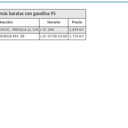
 más baratas con gasolina 95
irección
Horario
Precio
VICIO , PARCELA 2J, S/N
L-D: 24H
1,639 €/l
GENEDA KM. 68
L-D: 07:00-23:00
1,759 €/l