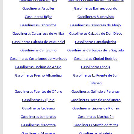
Gasolineras Aldeatejada
Gasolineras Aldehuela de la Bóveda
Gasolineras Arapiles
Gasolineras Barruecopardo
Gasolineras Béjar
Gasolineras Buenavista
Gasolineras Cabrerizos
Gasolineras Calvarrasa de Abajo
Gasolineras Calvarrasa de Arriba
Gasolineras Calzada de Don Diego
Gasolineras Calzada de Valdunciel
Gasolineras Cantalapiedra
Gasolineras Cantalpino
Gasolineras Carbajosa de la Sagrada
Gasolineras Castellanos de Moriscos
Gasolineras Ciudad Rodrigo
Gasolineras Encinas de Abajo
Gasolineras Espeja
Gasolineras Fresno Alhándiga
Gasolineras La Fuente de San
Esteban
Gasolineras Fuentes de Oñoro
Gasolineras Galindo y Perahuy
Gasolineras Guijuelo
Gasolineras Horcajo Medianero
Gasolineras Ledesma
Gasolineras Linares de Riofrío
Gasolineras Lumbrales
Gasolineras Machacón
Gasolineras Macotera
Gasolineras Martín de Yeltes
Gasolineras Masueco
Gasolineras Montejo