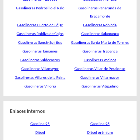
Gasolineras Pedrosillo el Ralo
Gasolineras Peñaranda de
Bracamonte
Gasolineras Puerto de Béjar
Gasolineras Robleda
Gasolineras Robliza de Cojos
Gasolineras Salamanca
Gasolineras Sancti-Spíritus
Gasolineras Santa Marta de Tormes
Gasolineras Tamames
Gasolineras Trabanca
Gasolineras Valdecarros
Gasolineras Vecinos
Gasolineras Villamayor
Gasolineras Villar de Peralonso
Gasolineras Villares de la Reina
Gasolineras Villarmayor
Gasolineras Villoria
Gasolineras Vitigudino
Enlaces internos
Gasolina 95
Gasolina 98
Diésel
Diésel prémium