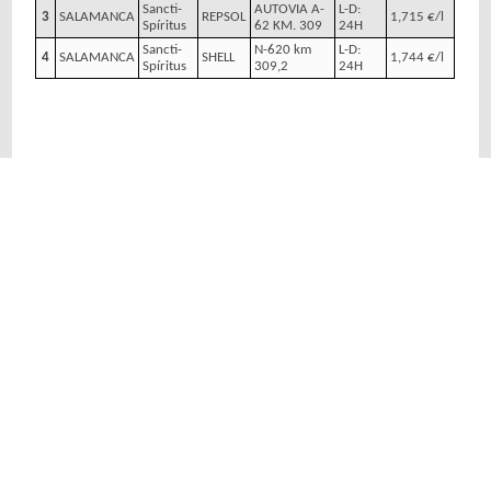
Sancti-
AUTOVIA A-
L-D:
3
SALAMANCA
REPSOL
1,715 €/l
Spíritus
62 KM. 309
24H
Sancti-
N-620 km
L-D:
4
SALAMANCA
SHELL
1,744 €/l
Spíritus
309,2
24H