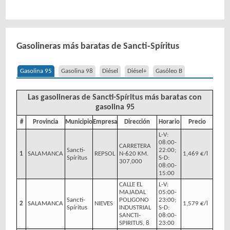
Gasolineras más baratas de Sancti-Spíritus
Gasolina 95
Gasolina 98
Diésel
Diésel+
Gasóleo B
Las gasolineras de Sancti-Spíritus más baratas con
gasolina 95
#
Provincia
Municipio
Empresa
Dirección
Horario
Precio
L-V:
08:00-
CARRETERA
Sancti-
22:00;
1
SALAMANCA
REPSOL
N-620 KM.
1,469 €/l
Spíritus
S-D:
307,000
08:00-
15:00
CALLE EL
L-V:
MAJADAL
05:00-
Sancti-
POLIGONO
23:00;
2
SALAMANCA
NIEVES
1,579 €/l
Spíritus
INDUSTRIAL
S-D:
SANCTI-
08:00-
SPIRITUS, 8
23:00