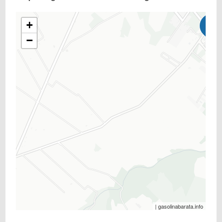
+
−
| gasolinabarata.info