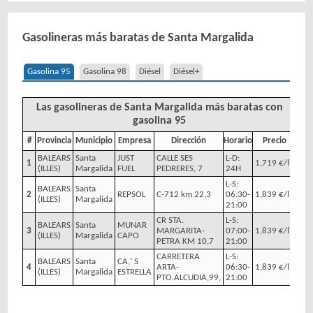
Gasolineras más baratas de Santa Margalida
Gasolina 95
Gasolina 98
Diésel
Diésel+
Las gasolineras de Santa Margalida más baratas con
gasolina 95
#
Provincia
Municipio
Empresa
Dirección
Horario
Precio
BALEARS
Santa
JUST
CALLE SES
L-D:
1
1,719 €/l
(ILLES)
Margalida
FUEL
PEDRERES, 7
24H
L-S:
BALEARS
Santa
2
REPSOL
C-712 km 22,3
06:30-
1,839 €/l
(ILLES)
Margalida
21:00
CR STA.
L-S:
BALEARS
Santa
MUNAR
3
MARGARITA-
07:00-
1,839 €/l
(ILLES)
Margalida
CAPO
PETRA KM 10,7
21:00
CARRETERA
L-S:
BALEARS
Santa
CA,' S
4
ARTA-
06:30-
1,839 €/l
(ILLES)
Margalida
ESTRELLA
PTO.ALCUDIA,99,
21:00