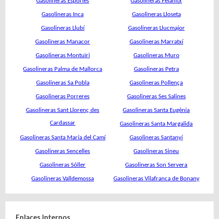
Gasolineras Esporles
Gasolineras Felanitx
Gasolineras Inca
Gasolineras Lloseta
Gasolineras Llubí
Gasolineras Llucmajor
Gasolineras Manacor
Gasolineras Marratxí
Gasolineras Montuïri
Gasolineras Muro
Gasolineras Palma de Mallorca
Gasolineras Petra
Gasolineras Sa Pobla
Gasolineras Pollença
Gasolineras Porreres
Gasolineras Ses Salines
Gasolineras Sant Llorenç des
Gasolineras Santa Eugènia
Cardassar
Gasolineras Santa Margalida
Gasolineras Santa María del Camí
Gasolineras Santanyí
Gasolineras Sencelles
Gasolineras Sineu
Gasolineras Sóller
Gasolineras Son Servera
Gasolineras Valldemossa
Gasolineras Vilafranca de Bonany
Enlaces internos