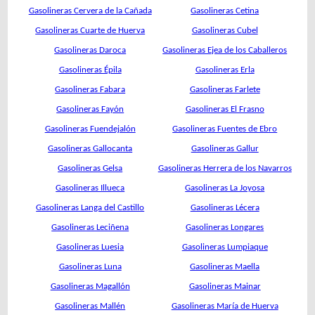
Gasolineras Cervera de la Cañada
Gasolineras Cetina
Gasolineras Cuarte de Huerva
Gasolineras Cubel
Gasolineras Daroca
Gasolineras Ejea de los Caballeros
Gasolineras Épila
Gasolineras Erla
Gasolineras Fabara
Gasolineras Farlete
Gasolineras Fayón
Gasolineras El Frasno
Gasolineras Fuendejalón
Gasolineras Fuentes de Ebro
Gasolineras Gallocanta
Gasolineras Gallur
Gasolineras Gelsa
Gasolineras Herrera de los Navarros
Gasolineras Illueca
Gasolineras La Joyosa
Gasolineras Langa del Castillo
Gasolineras Lécera
Gasolineras Leciñena
Gasolineras Longares
Gasolineras Luesia
Gasolineras Lumpiaque
Gasolineras Luna
Gasolineras Maella
Gasolineras Magallón
Gasolineras Mainar
Gasolineras Mallén
Gasolineras María de Huerva