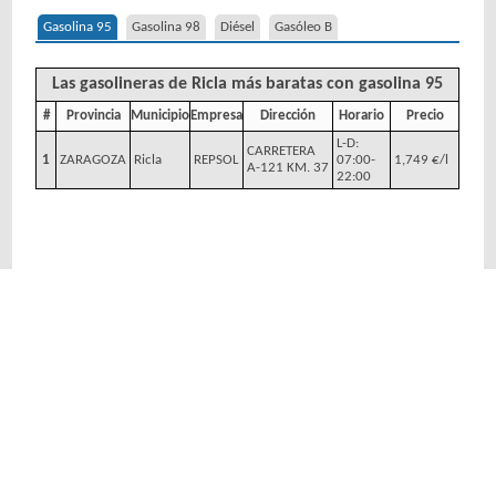
Gasolina 95
Gasolina 98
Diésel
Gasóleo B
Las gasolineras de Ricla más baratas con gasolina 95
#
Provincia
Municipio
Empresa
Dirección
Horario
Precio
L-D:
CARRETERA
1
ZARAGOZA
Ricla
REPSOL
07:00-
1,749 €/l
A-121 KM. 37
22:00