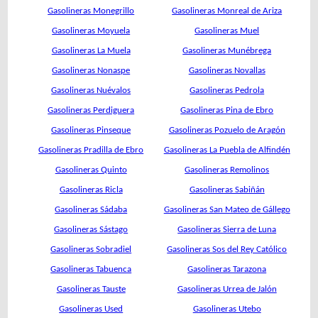
Gasolineras Monegrillo
Gasolineras Monreal de Ariza
Gasolineras Moyuela
Gasolineras Muel
Gasolineras La Muela
Gasolineras Munébrega
Gasolineras Nonaspe
Gasolineras Novallas
Gasolineras Nuévalos
Gasolineras Pedrola
Gasolineras Perdiguera
Gasolineras Pina de Ebro
Gasolineras Pinseque
Gasolineras Pozuelo de Aragón
Gasolineras Pradilla de Ebro
Gasolineras La Puebla de Alfindén
Gasolineras Quinto
Gasolineras Remolinos
Gasolineras Ricla
Gasolineras Sabiñán
Gasolineras Sádaba
Gasolineras San Mateo de Gállego
Gasolineras Sástago
Gasolineras Sierra de Luna
Gasolineras Sobradiel
Gasolineras Sos del Rey Católico
Gasolineras Tabuenca
Gasolineras Tarazona
Gasolineras Tauste
Gasolineras Urrea de Jalón
Gasolineras Used
Gasolineras Utebo