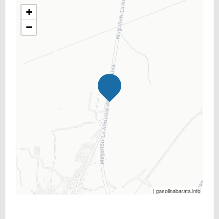
+
−
| gasolinabarata.info