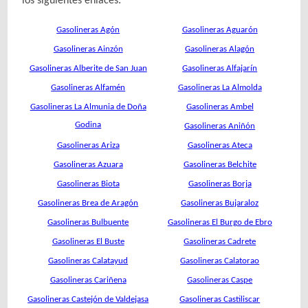
los siguientes enlaces:
Gasolineras Agón
Gasolineras Aguarón
Gasolineras Ainzón
Gasolineras Alagón
Gasolineras Alberite de San Juan
Gasolineras Alfajarín
Gasolineras Alfamén
Gasolineras La Almolda
Gasolineras La Almunia de Doña
Gasolineras Ambel
Godina
Gasolineras Aniñón
Gasolineras Ariza
Gasolineras Ateca
Gasolineras Azuara
Gasolineras Belchite
Gasolineras Biota
Gasolineras Borja
Gasolineras Brea de Aragón
Gasolineras Bujaraloz
Gasolineras Bulbuente
Gasolineras El Burgo de Ebro
Gasolineras El Buste
Gasolineras Cadrete
Gasolineras Calatayud
Gasolineras Calatorao
Gasolineras Cariñena
Gasolineras Caspe
Gasolineras Castejón de Valdejasa
Gasolineras Castiliscar