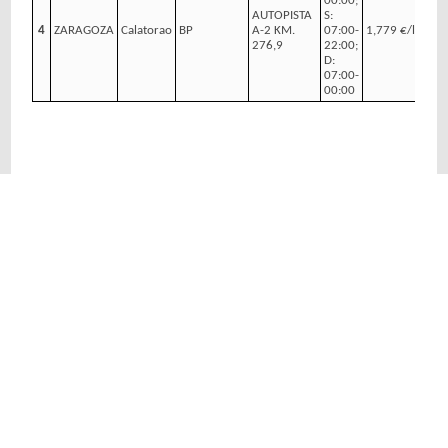
00:00;
AUTOPISTA
S:
4
ZARAGOZA
Calatorao
BP
A-2 KM.
07:00-
1,779 €/l
276,9
22:00;
D:
07:00-
00:00