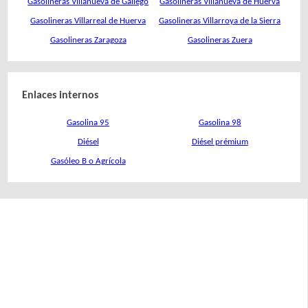
Gasolineras Villanueva de Gállego
Gasolineras Villanueva de Huerva
Gasolineras Villarreal de Huerva
Gasolineras Villarroya de la Sierra
Gasolineras Zaragoza
Gasolineras Zuera
Enlaces internos
Gasolina 95
Gasolina 98
Diésel
Diésel prémium
Gasóleo B o Agrícola