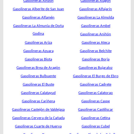
Gasolineras Ainzón
Gasolineras Alagón
Gasolineras Alberite de San Juan
Gasolineras Alfajarín
Gasolineras Alfamén
Gasolineras La Almolda
Gasolineras La Almunia de Doña
Gasolineras Ambel
Godina
Gasolineras Aniñón
Gasolineras Ariza
Gasolineras Ateca
Gasolineras Azuara
Gasolineras Belchite
Gasolineras Biota
Gasolineras Borja
Gasolineras Brea de Aragón
Gasolineras Bujaraloz
Gasolineras Bulbuente
Gasolineras El Burgo de Ebro
Gasolineras El Buste
Gasolineras Cadrete
Gasolineras Calatayud
Gasolineras Calatorao
Gasolineras Cariñena
Gasolineras Caspe
Gasolineras Castejón de Valdejasa
Gasolineras Castiliscar
Gasolineras Cervera de la Cañada
Gasolineras Cetina
Gasolineras Cuarte de Huerva
Gasolineras Cubel