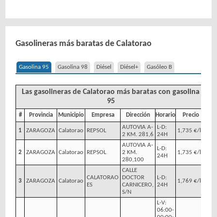
Gasolineras más baratas de Calatorao
Gasolina 95
Gasolina 98
Diésel
Diésel+
Gasóleo B
Las gasolineras de Calatorao más baratas con gasolina
95
#
Provincia
Municipio
Empresa
Dirección
Horario
Precio
AUTOVIA A-
L-D:
1
ZARAGOZA
Calatorao
REPSOL
1,735 €/l
2 KM. 281,6
24H
AUTOVIA A-
L-D:
2
ZARAGOZA
Calatorao
REPSOL
2 KM.
1,735 €/l
24H
280,100
CALLE
CALATORAO
DOCTOR
L-D:
3
ZARAGOZA
Calatorao
1,769 €/l
ES
CARNICERO,
24H
S/N
L-V:
06:00-