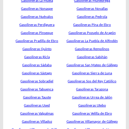
Gasolineras La Muela
Gasolineras Munébrega
Gasolineras Nonaspe
Gasolineras Novallas
Gasolineras Nuévalos
Gasolineras Pedrola
Gasolineras Perdiguera
Gasolineras Pina de Ebro
Gasolineras Pinseque
Gasolineras Pozuelo de Aragón
Gasolineras Pradilla de Ebro
Gasolineras La Puebla de Alfindén
Gasolineras Quinto
Gasolineras Remolinos
Gasolineras Ricla
Gasolineras Sabiñán
Gasolineras Sádaba
Gasolineras San Mateo de Gállego
Gasolineras Sástago
Gasolineras Sierra de Luna
Gasolineras Sobradiel
Gasolineras Sos del Rey Católico
Gasolineras Tabuenca
Gasolineras Tarazona
Gasolineras Tauste
Gasolineras Urrea de Jalón
Gasolineras Used
Gasolineras Utebo
Gasolineras Valpalmas
Gasolineras Velilla de Ebro
Gasolineras Villadoz
Gasolineras Villamayor de Gállego