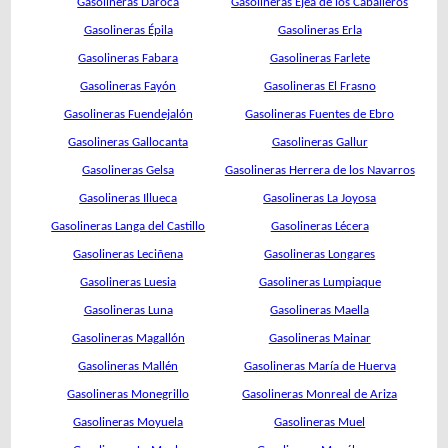
Gasolineras Daroca
Gasolineras Ejea de los Caballeros
Gasolineras Épila
Gasolineras Erla
Gasolineras Fabara
Gasolineras Farlete
Gasolineras Fayón
Gasolineras El Frasno
Gasolineras Fuendejalón
Gasolineras Fuentes de Ebro
Gasolineras Gallocanta
Gasolineras Gallur
Gasolineras Gelsa
Gasolineras Herrera de los Navarros
Gasolineras Illueca
Gasolineras La Joyosa
Gasolineras Langa del Castillo
Gasolineras Lécera
Gasolineras Leciñena
Gasolineras Longares
Gasolineras Luesia
Gasolineras Lumpiaque
Gasolineras Luna
Gasolineras Maella
Gasolineras Magallón
Gasolineras Mainar
Gasolineras Mallén
Gasolineras María de Huerva
Gasolineras Monegrillo
Gasolineras Monreal de Ariza
Gasolineras Moyuela
Gasolineras Muel