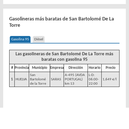
Gasolineras más baratas de San Bartolomé De La
Torre
Gasolina 95
Diésel
Las gasolineras de San Bartolomé De La Torre más
baratas con gasolina 95
#
Provincia
Municipio
Empresa
Dirección
Horario
Precio
San
A-495 (AVDA
L-D:
1
HUELVA
Bartolomé
SARAS
PORTUGAL)
06:00-
1,649 €/l
de la Torre
km 13
22:00