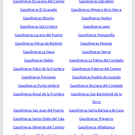
Gasolineras Escacena del Campo
Gasolineras Gibraleón
Gasolineras El Granado
Gasolineras Higuera de la Sierra
Gasolineras Hinojos
Gasolineras Huelva
Gasolineras Isla Cristina
Gasolineras Lepe
Gasolineras Lucena del Puerto
Gasolineras Manzanilla
Gasolineras Minas de Riotinto
Gasolineras Moguer
Gasolineras La Nava
Gasolineras Nerva
Gasolineras Niebla
Gasolineras La Palma del Condado
Gasolineras Palos de la Frontera
Gasolineras Paterna del Campo
Gasolineras Paymogo
Gasolineras Puebla de Guzmán
Gasolineras Punta Umbría
Gasolineras Rociana del Condado
Gasolineras Rosal de la Frontera
Gasolineras San Bartolomé de la
Torre
Gasolineras San Juan del Puerto
Gasolineras Santa Bárbara de Casa
Gasolineras Santa Olalla del Cala
Gasolineras Trigueros
Gasolineras Valverde del Camino
Gasolineras Villablanca