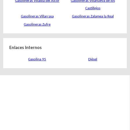
Gasolineras Villalba del Alcor
Gasolineras Villanueva de los
Castillejos
Gasolineras Villarrasa
Gasolineras Zalamea la Real
Gasolineras Zufre
Enlaces internos
Gasolina 95
Diésel