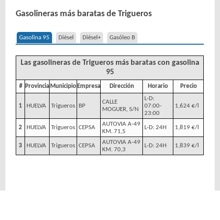
Gasolineras más baratas de Trigueros
Gasolina 95
Diésel
Diésel+
Gasóleo B
Las gasolineras de Trigueros más baratas con gasolina
95
#
Provincia
Municipio
Empresa
Dirección
Horario
Precio
L-D:
CALLE
1
HUELVA
Trigueros
BP
07:00-
1,624 €/l
MOGUER, S/N
23:00
AUTOVIA A-49
2
HUELVA
Trigueros
CEPSA
L-D: 24H
1,819 €/l
KM. 71,5
AUTOVIA A-49
3
HUELVA
Trigueros
CEPSA
L-D: 24H
1,839 €/l
KM. 70,3