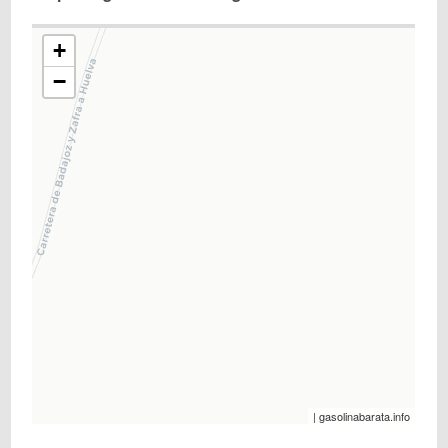
+
−
| gasolinabarata.info