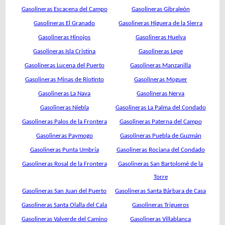
Gasolineras Escacena del Campo
Gasolineras Gibraleón
Gasolineras El Granado
Gasolineras Higuera de la Sierra
Gasolineras Hinojos
Gasolineras Huelva
Gasolineras Isla Cristina
Gasolineras Lepe
Gasolineras Lucena del Puerto
Gasolineras Manzanilla
Gasolineras Minas de Riotinto
Gasolineras Moguer
Gasolineras La Nava
Gasolineras Nerva
Gasolineras Niebla
Gasolineras La Palma del Condado
Gasolineras Palos de la Frontera
Gasolineras Paterna del Campo
Gasolineras Paymogo
Gasolineras Puebla de Guzmán
Gasolineras Punta Umbría
Gasolineras Rociana del Condado
Gasolineras Rosal de la Frontera
Gasolineras San Bartolomé de la
Torre
Gasolineras San Juan del Puerto
Gasolineras Santa Bárbara de Casa
Gasolineras Santa Olalla del Cala
Gasolineras Trigueros
Gasolineras Valverde del Camino
Gasolineras Villablanca