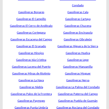
Condado
Gasolineras Bonares
Gasolineras Cala
Gasolineras El Campillo
Gasolineras Cartaya
Gasolineras El Cerro de Andévalo
Gasolineras Chucena
Gasolineras Cortegana
Gasolineras Encinasola
Gasolineras Escacena del Campo
Gasolineras Gibraleón
Gasolineras El Granado
Gasolineras Higuera de la Sierra
Gasolineras Hinojos
Gasolineras Huelva
Gasolineras Isla Cristina
Gasolineras Lepe
Gasolineras Lucena del Puerto
Gasolineras Manzanilla
Gasolineras Minas de Riotinto
Gasolineras Moguer
Gasolineras La Nava
Gasolineras Nerva
Gasolineras Niebla
Gasolineras La Palma del Condado
Gasolineras Palos de la Frontera
Gasolineras Paterna del Campo
Gasolineras Paymogo
Gasolineras Puebla de Guzmán
Gasolineras Punta Umbría
Gasolineras Rociana del Condado