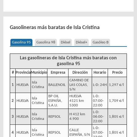
Gasolineras más baratas de Isla Cristina
Gasolina 95
Gasolina 98
Diésel
Diésel+
Gasóleo B
Las gasolineras de Isla Cristina más baratas con
gasolina 95
#
Provincia
Municipio
Empresa
Dirección
Horario
Precio
CAMINO DE
Isla
1
HUELVA
BALLENOIL
LAS COLAS,
L-D: 24H
1,297 €/l
Cristina
S/N
BP OIL
HUELVA
L-D:
Isla
2
HUELVA
ESPAÑA,
4121 km
07:00-
1,709 €/l
Cristina
S.A.U.
5300
22:00
L-D:
Isla
H 412 km
3
HUELVA
REPSOL
06:00-
1,805 €/l
Cristina
4.900
22:00
L-D:
Isla
CALLE
4
HUELVA
REPSOL
07:00-
1,805 €/l
Cristina
ESPAÑA, S/N