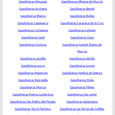
Gasolineras Alguazas
Gasolineras Alhama de Murcia
Gasolineras Archena
Gasolineras Beniel
Gasolineras Blanca
Gasolineras Bullas
Gasolineras Calasparra
Gasolineras Caravaca de la Cruz
Gasolineras Cartagena
Gasolineras Cehegín
Gasolineras Ceutí
Gasolineras Cieza
Gasolineras Fortuna
Gasolineras Fuente Álamo de
Murcia
Gasolineras Jumilla
Gasolineras Librilla
Gasolineras Lorca
Gasolineras Lorquí
Gasolineras Mazarrón
Gasolineras Molina de Segura
Gasolineras Moratalla
Gasolineras Mula
Gasolineras Murcia
Gasolineras Pliego
Gasolineras Puerto Lumbreras
Gasolineras San Javier
Gasolineras San Pedro del Pinatar
Gasolineras Santomera
Gasolineras Torre-Pacheco
Gasolineras Las Torres de Cotillas