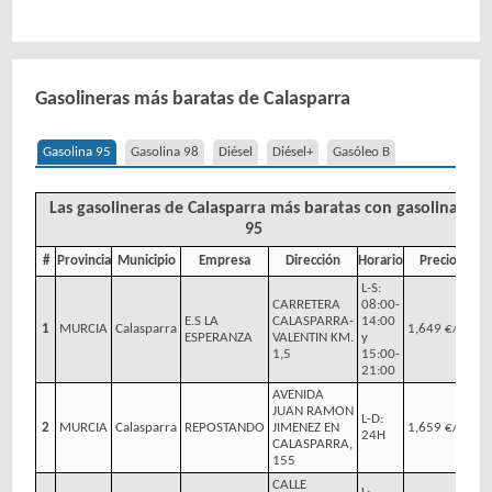
Gasolineras más baratas de Calasparra
Gasolina 95
Gasolina 98
Diésel
Diésel+
Gasóleo B
Las gasolineras de Calasparra más baratas con gasolina
95
#
Provincia
Municipio
Empresa
Dirección
Horario
Precio
L-S:
CARRETERA
08:00-
E.S LA
CALASPARRA-
14:00
1
MURCIA
Calasparra
1,649 €/l
ESPERANZA
VALENTIN KM.
y
1,5
15:00-
21:00
AVENIDA
JUAN RAMON
L-D:
2
MURCIA
Calasparra
REPOSTANDO
JIMENEZ EN
1,659 €/l
24H
CALASPARRA,
155
CALLE