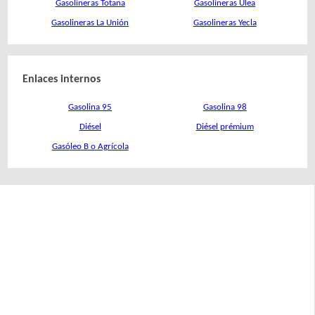
Gasolineras Totana
Gasolineras Ulea
Gasolineras La Unión
Gasolineras Yecla
Enlaces internos
Gasolina 95
Gasolina 98
Diésel
Diésel prémium
Gasóleo B o Agrícola