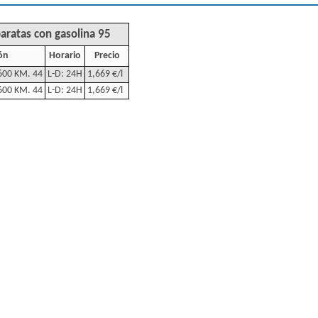
baratas con gasolina 95
ón
Horario
Precio
00 KM. 44
L-D: 24H
1,669 €/l
00 KM. 44
L-D: 24H
1,669 €/l