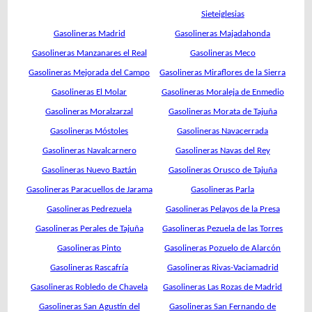
Sieteiglesias
Gasolineras Madrid
Gasolineras Majadahonda
Gasolineras Manzanares el Real
Gasolineras Meco
Gasolineras Mejorada del Campo
Gasolineras Miraflores de la Sierra
Gasolineras El Molar
Gasolineras Moraleja de Enmedio
Gasolineras Moralzarzal
Gasolineras Morata de Tajuña
Gasolineras Móstoles
Gasolineras Navacerrada
Gasolineras Navalcarnero
Gasolineras Navas del Rey
Gasolineras Nuevo Baztán
Gasolineras Orusco de Tajuña
Gasolineras Paracuellos de Jarama
Gasolineras Parla
Gasolineras Pedrezuela
Gasolineras Pelayos de la Presa
Gasolineras Perales de Tajuña
Gasolineras Pezuela de las Torres
Gasolineras Pinto
Gasolineras Pozuelo de Alarcón
Gasolineras Rascafría
Gasolineras Rivas-Vaciamadrid
Gasolineras Robledo de Chavela
Gasolineras Las Rozas de Madrid
Gasolineras San Agustín del
Gasolineras San Fernando de