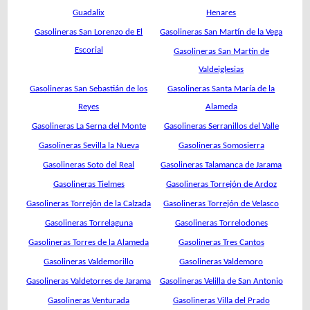
Guadalix
Henares
Gasolineras San Lorenzo de El
Gasolineras San Martín de la Vega
Escorial
Gasolineras San Martín de
Valdeiglesias
Gasolineras San Sebastián de los
Gasolineras Santa María de la
Reyes
Alameda
Gasolineras La Serna del Monte
Gasolineras Serranillos del Valle
Gasolineras Sevilla la Nueva
Gasolineras Somosierra
Gasolineras Soto del Real
Gasolineras Talamanca de Jarama
Gasolineras Tielmes
Gasolineras Torrejón de Ardoz
Gasolineras Torrejón de la Calzada
Gasolineras Torrejón de Velasco
Gasolineras Torrelaguna
Gasolineras Torrelodones
Gasolineras Torres de la Alameda
Gasolineras Tres Cantos
Gasolineras Valdemorillo
Gasolineras Valdemoro
Gasolineras Valdetorres de Jarama
Gasolineras Velilla de San Antonio
Gasolineras Venturada
Gasolineras Villa del Prado