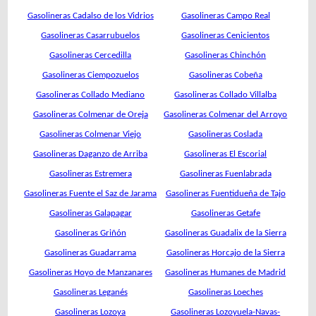
Gasolineras Cadalso de los Vidrios
Gasolineras Campo Real
Gasolineras Casarrubuelos
Gasolineras Cenicientos
Gasolineras Cercedilla
Gasolineras Chinchón
Gasolineras Ciempozuelos
Gasolineras Cobeña
Gasolineras Collado Mediano
Gasolineras Collado Villalba
Gasolineras Colmenar de Oreja
Gasolineras Colmenar del Arroyo
Gasolineras Colmenar Viejo
Gasolineras Coslada
Gasolineras Daganzo de Arriba
Gasolineras El Escorial
Gasolineras Estremera
Gasolineras Fuenlabrada
Gasolineras Fuente el Saz de Jarama
Gasolineras Fuentidueña de Tajo
Gasolineras Galapagar
Gasolineras Getafe
Gasolineras Griñón
Gasolineras Guadalix de la Sierra
Gasolineras Guadarrama
Gasolineras Horcajo de la Sierra
Gasolineras Hoyo de Manzanares
Gasolineras Humanes de Madrid
Gasolineras Leganés
Gasolineras Loeches
Gasolineras Lozoya
Gasolineras Lozoyuela-Navas-