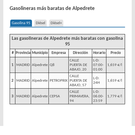
Gasolineras más baratas de Alpedrete
Gasolina 95
Diésel
Diésel+
Las gasolineras de Alpedrete más baratas con gasolina
95
#
Provincia
Municipio
Empresa
Dirección
Horario
Precio
CALLE
L-D:
1
MADRID
Alpedrete
Q8
PUERTA DE
07:00-
1,659 €/l
ABAJO, 20
01:00
CALLE
L-D:
2
MADRID
Alpedrete
PETROPRIX
PUERTA DE
1,659 €/l
24H
ABAJO, 57
CALLE
L-D:
3
MADRID
Alpedrete
CEPSA
PRIMAVERA,
06:00-
1,779 €/l
94
23:59