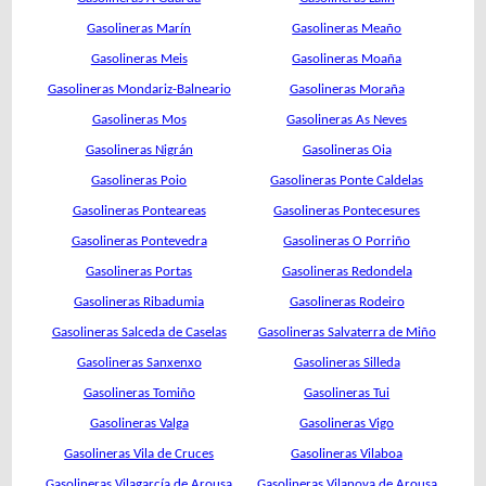
Gasolineras Marín
Gasolineras Meaño
Gasolineras Meis
Gasolineras Moaña
Gasolineras Mondariz-Balneario
Gasolineras Moraña
Gasolineras Mos
Gasolineras As Neves
Gasolineras Nigrán
Gasolineras Oia
Gasolineras Poio
Gasolineras Ponte Caldelas
Gasolineras Ponteareas
Gasolineras Pontecesures
Gasolineras Pontevedra
Gasolineras O Porriño
Gasolineras Portas
Gasolineras Redondela
Gasolineras Ribadumia
Gasolineras Rodeiro
Gasolineras Salceda de Caselas
Gasolineras Salvaterra de Miño
Gasolineras Sanxenxo
Gasolineras Silleda
Gasolineras Tomiño
Gasolineras Tui
Gasolineras Valga
Gasolineras Vigo
Gasolineras Vila de Cruces
Gasolineras Vilaboa
Gasolineras Vilagarcía de Arousa
Gasolineras Vilanova de Arousa