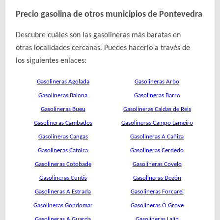
Precio gasolina de otros municipios de Pontevedra
Descubre cuáles son las gasolineras más baratas en
otras localidades cercanas. Puedes hacerlo a través de
los siguientes enlaces:
Gasolineras Agolada
Gasolineras Arbo
Gasolineras Baiona
Gasolineras Barro
Gasolineras Bueu
Gasolineras Caldas de Reis
Gasolineras Cambados
Gasolineras Campo Lameiro
Gasolineras Cangas
Gasolineras A Cañiza
Gasolineras Catoira
Gasolineras Cerdedo
Gasolineras Cotobade
Gasolineras Covelo
Gasolineras Cuntis
Gasolineras Dozón
Gasolineras A Estrada
Gasolineras Forcarei
Gasolineras Gondomar
Gasolineras O Grove
Gasolineras A Guarda
Gasolineras Lalín