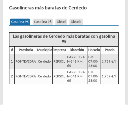
Gasolineras más baratas de Cerdedo
Gasolina 95
Gasolina 98
Diésel
Diésel+
Las gasolineras de Cerdedo más baratas con gasolina
95
#
Provincia
Municipio
Empresa
Dirección
Horario
Precio
CARRETERA
L-D:
1
PONTEVEDRA
Cerdedo
REPSOL
N-541 KM.
07:00-
1,759 €/l
65
23:00
CARRETERA
L-D:
2
PONTEVEDRA
Cerdedo
REPSOL
N-541 KM.
07:00-
1,759 €/l
65
23:00