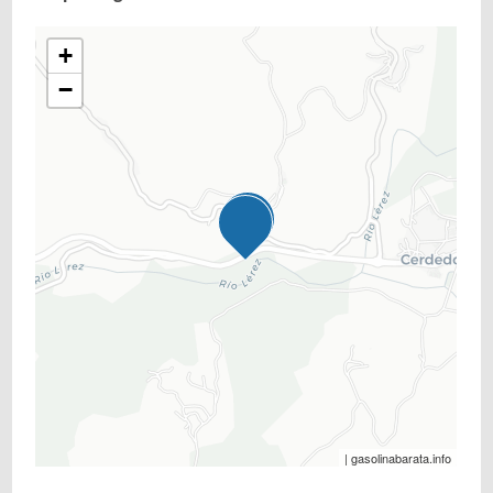
+
−
| gasolinabarata.info