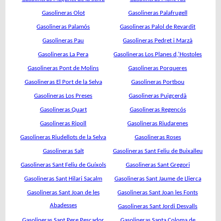
Gasolineras Olot
Gasolineras Palafrugell
Gasolineras Palamós
Gasolineras Palol de Revardit
Gasolineras Pau
Gasolineras Pedret i Marzà
Gasolineras La Pera
Gasolineras Los Planes d,'Hostoles
Gasolineras Pont de Molins
Gasolineras Porqueres
Gasolineras El Port de la Selva
Gasolineras Portbou
Gasolineras Los Preses
Gasolineras Puigcerdà
Gasolineras Quart
Gasolineras Regencós
Gasolineras Ripoll
Gasolineras Riudarenes
Gasolineras Riudellots de la Selva
Gasolineras Roses
Gasolineras Salt
Gasolineras Sant Feliu de Buixalleu
Gasolineras Sant Feliu de Guíxols
Gasolineras Sant Gregori
Gasolineras Sant Hilari Sacalm
Gasolineras Sant Jaume de Llierca
Gasolineras Sant Joan de les
Gasolineras Sant Joan les Fonts
Abadesses
Gasolineras Sant Jordi Desvalls
Gasolineras Sant Pere Pescador
Gasolineras Santa Coloma de