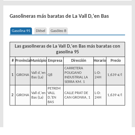
Gasolineras más baratas de La Vall D,'en Bas
Gasolina 95
Diésel
Gasóleo B
Las gasolineras de La Vall D,'en Bas más baratas con
gasolina 95
#
Provincia
Municipio
Empresa
Dirección
Horario
Precio
CARRETERA
Vall d,'en
POLIGANO
L-D:
1
GIRONA
Q8
1,639 €/l
Bas (La)
INDUSTRIAL LA
24H
SERRA KM. 1
PETREM
Vall d,'en
VALL
CALLE PRAT DE
L-D:
2
GIRONA
1,639 €/l
Bas (La)
D,'EN
CAN GRONXA, 1
24H
BAS