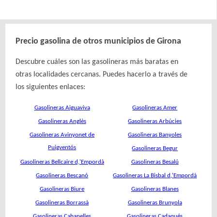
Precio gasolina de otros municipios de Girona
Descubre cuáles son las gasolineras más baratas en
otras localidades cercanas. Puedes hacerlo a través de
los siguientes enlaces:
Gasolineras Aiguaviva
Gasolineras Amer
Gasolineras Anglès
Gasolineras Arbúcies
Gasolineras Avinyonet de
Gasolineras Banyoles
Puigventós
Gasolineras Begur
Gasolineras Bellcaire d,'Empordà
Gasolineras Besalú
Gasolineras Bescanó
Gasolineras La Bisbal d,'Empordà
Gasolineras Biure
Gasolineras Blanes
Gasolineras Borrassà
Gasolineras Brunyola
Gasolineras Cabanelles
Gasolineras Cadaqués