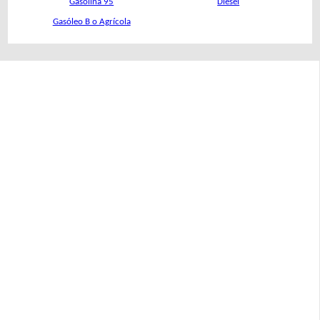
Gasolina 95
Diésel
Gasóleo B o Agrícola