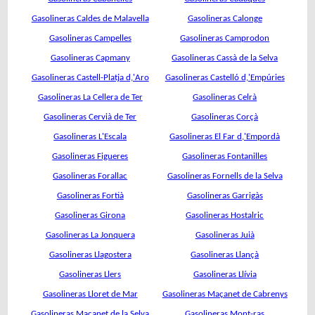
Gasolineras Caldes de Malavella
Gasolineras Calonge
Gasolineras Campelles
Gasolineras Camprodon
Gasolineras Capmany
Gasolineras Cassà de la Selva
Gasolineras Castell-Platja d,'Aro
Gasolineras Castelló d,'Empúries
Gasolineras La Cellera de Ter
Gasolineras Celrà
Gasolineras Cervià de Ter
Gasolineras Corçà
Gasolineras L'Escala
Gasolineras El Far d,'Empordà
Gasolineras Figueres
Gasolineras Fontanilles
Gasolineras Forallac
Gasolineras Fornells de la Selva
Gasolineras Fortià
Gasolineras Garrigàs
Gasolineras Girona
Gasolineras Hostalric
Gasolineras La Jonquera
Gasolineras Juià
Gasolineras Llagostera
Gasolineras Llançà
Gasolineras Llers
Gasolineras Llívia
Gasolineras Lloret de Mar
Gasolineras Maçanet de Cabrenys
Gasolineras Maçanet de la Selva
Gasolineras Mont-ras