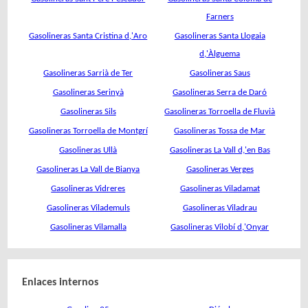
Farners
Gasolineras Santa Cristina d,'Aro
Gasolineras Santa Llogaia
d,'Àlguema
Gasolineras Sarrià de Ter
Gasolineras Saus
Gasolineras Serinyà
Gasolineras Serra de Daró
Gasolineras Sils
Gasolineras Torroella de Fluvià
Gasolineras Torroella de Montgrí
Gasolineras Tossa de Mar
Gasolineras Ullà
Gasolineras La Vall d,'en Bas
Gasolineras La Vall de Bianya
Gasolineras Verges
Gasolineras Vidreres
Gasolineras Viladamat
Gasolineras Vilademuls
Gasolineras Viladrau
Gasolineras Vilamalla
Gasolineras Vilobí d,'Onyar
Enlaces internos