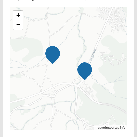
+
−
| gasolinabarata.info