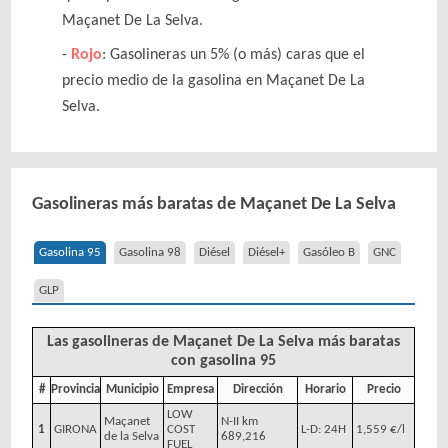
Maçanet De La Selva.
Rojo
: Gasolineras un 5% (o más) caras que el
precio medio de la gasolina en Maçanet De La
Selva.
Gasolineras más baratas de Maçanet De La Selva
Gasolina 95
Gasolina 98
Diésel
Diésel+
Gasóleo B
GNC
GLP
Las gasolineras de Maçanet De La Selva más baratas
con gasolina 95
#
Provincia
Municipio
Empresa
Dirección
Horario
Precio
LOW
Maçanet
N-II km
1
GIRONA
COST
L-D: 24H
1,559 €/l
de la Selva
689,216
FUEL