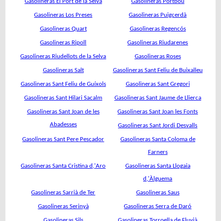
Gasolineras El Port de la Selva
Gasolineras Portbou
Gasolineras Los Preses
Gasolineras Puigcerdà
Gasolineras Quart
Gasolineras Regencós
Gasolineras Ripoll
Gasolineras Riudarenes
Gasolineras Riudellots de la Selva
Gasolineras Roses
Gasolineras Salt
Gasolineras Sant Feliu de Buixalleu
Gasolineras Sant Feliu de Guíxols
Gasolineras Sant Gregori
Gasolineras Sant Hilari Sacalm
Gasolineras Sant Jaume de Llierca
Gasolineras Sant Joan de les
Gasolineras Sant Joan les Fonts
Abadesses
Gasolineras Sant Jordi Desvalls
Gasolineras Sant Pere Pescador
Gasolineras Santa Coloma de
Farners
Gasolineras Santa Cristina d,'Aro
Gasolineras Santa Llogaia
d,'Àlguema
Gasolineras Sarrià de Ter
Gasolineras Saus
Gasolineras Serinyà
Gasolineras Serra de Daró
Gasolineras Sils
Gasolineras Torroella de Fluvià