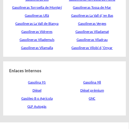
Gasolineras Torroella de Montgrí
Gasolineras Tossa de Mar
Gasolineras Ullà
Gasolineras La Vall d,'en Bas
Gasolineras La Vall de Bianya
Gasolineras Verges
Gasolineras Vidreres
Gasolineras Viladamat
Gasolineras Vilademuls
Gasolineras Viladrau
Gasolineras Vilamalla
Gasolineras Vilobí d,'Onyar
Enlaces internos
Gasolina 95
Gasolina 98
Diésel
Diésel prémium
Gasóleo B o Agrícola
GNC
GLP Autogás