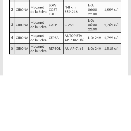
LOW
L-D:
Maçanet
N-II km
2
GIRONA
COST
06:00-
1,559 €/l
de la Selva
689,216
FUEL
22:00
L-D:
Maçanet
3
GIRONA
GALP
C-251
06:00-
1,769 €/l
de la Selva
22:00
Maçanet
AUTOPISTA
4
GIRONA
CEPSA
L-D: 24H
1,799 €/l
de la Selva
AP-7 KM. 86
Maçanet
5
GIRONA
REPSOL
AU AP-7, 86
L-D: 24H
1,815 €/l
de la Selva