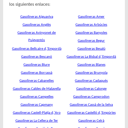
los siguientes enlaces:
Gasolineras Aiguaviva
Gasolineras Amer
Gasolineras Anglès
Gasolineras Arbúcies
Gasolineras Avinyonet de
Gasolineras Banyoles
Puigventós
Gasolineras Begur
Gasolineras Bellcaire d,'Empordà
Gasolineras Besalú
Gasolineras Bescanó
Gasolineras La Bisbal d,'Empordà
Gasolineras Biure
Gasolineras Blanes
Gasolineras Borrassà
Gasolineras Brunyola
Gasolineras Cabanelles
Gasolineras Cadaqués
Gasolineras Caldes de Malavella
Gasolineras Calonge
Gasolineras Campelles
Gasolineras Camprodon
Gasolineras Capmany
Gasolineras Cassà de la Selva
Gasolineras Castell-Platja d,'Aro
Gasolineras Castelló d,'Empúries
Gasolineras La Cellera de Ter
Gasolineras Celrà