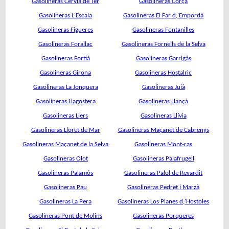
Gasolineras Cervià de Ter
Gasolineras Corçà
Gasolineras L'Escala
Gasolineras El Far d,'Empordà
Gasolineras Figueres
Gasolineras Fontanilles
Gasolineras Forallac
Gasolineras Fornells de la Selva
Gasolineras Fortià
Gasolineras Garrigàs
Gasolineras Girona
Gasolineras Hostalric
Gasolineras La Jonquera
Gasolineras Juià
Gasolineras Llagostera
Gasolineras Llançà
Gasolineras Llers
Gasolineras Llívia
Gasolineras Lloret de Mar
Gasolineras Maçanet de Cabrenys
Gasolineras Maçanet de la Selva
Gasolineras Mont-ras
Gasolineras Olot
Gasolineras Palafrugell
Gasolineras Palamós
Gasolineras Palol de Revardit
Gasolineras Pau
Gasolineras Pedret i Marzà
Gasolineras La Pera
Gasolineras Los Planes d,'Hostoles
Gasolineras Pont de Molins
Gasolineras Porqueres