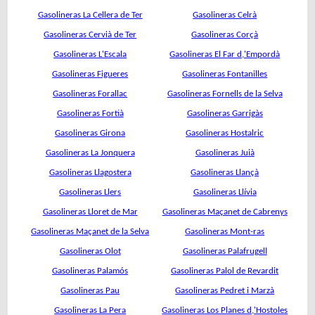
Gasolineras La Cellera de Ter
Gasolineras Celrà
Gasolineras Cervià de Ter
Gasolineras Corçà
Gasolineras L'Escala
Gasolineras El Far d,'Empordà
Gasolineras Figueres
Gasolineras Fontanilles
Gasolineras Forallac
Gasolineras Fornells de la Selva
Gasolineras Fortià
Gasolineras Garrigàs
Gasolineras Girona
Gasolineras Hostalric
Gasolineras La Jonquera
Gasolineras Juià
Gasolineras Llagostera
Gasolineras Llançà
Gasolineras Llers
Gasolineras Llívia
Gasolineras Lloret de Mar
Gasolineras Maçanet de Cabrenys
Gasolineras Maçanet de la Selva
Gasolineras Mont-ras
Gasolineras Olot
Gasolineras Palafrugell
Gasolineras Palamós
Gasolineras Palol de Revardit
Gasolineras Pau
Gasolineras Pedret i Marzà
Gasolineras La Pera
Gasolineras Los Planes d,'Hostoles