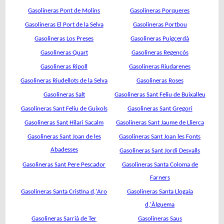
Gasolineras Pont de Molins
Gasolineras Porqueres
Gasolineras El Port de la Selva
Gasolineras Portbou
Gasolineras Los Preses
Gasolineras Puigcerdà
Gasolineras Quart
Gasolineras Regencós
Gasolineras Ripoll
Gasolineras Riudarenes
Gasolineras Riudellots de la Selva
Gasolineras Roses
Gasolineras Salt
Gasolineras Sant Feliu de Buixalleu
Gasolineras Sant Feliu de Guíxols
Gasolineras Sant Gregori
Gasolineras Sant Hilari Sacalm
Gasolineras Sant Jaume de Llierca
Gasolineras Sant Joan de les
Gasolineras Sant Joan les Fonts
Abadesses
Gasolineras Sant Jordi Desvalls
Gasolineras Sant Pere Pescador
Gasolineras Santa Coloma de
Farners
Gasolineras Santa Cristina d,'Aro
Gasolineras Santa Llogaia
d,'Àlguema
Gasolineras Sarrià de Ter
Gasolineras Saus