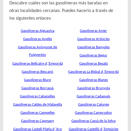
Descubre cuáles son las gasolineras más baratas en
otras localidades cercanas. Puedes hacerlo a través de
los siguientes enlaces:
Gasolineras Aiguaviva
Gasolineras Amer
Gasolineras Anglès
Gasolineras Arbúcies
Gasolineras Avinyonet de
Gasolineras Banyoles
Puigventós
Gasolineras Begur
Gasolineras Bellcaire d,'Empordà
Gasolineras Besalú
Gasolineras Bescanó
Gasolineras La Bisbal d,'Empordà
Gasolineras Biure
Gasolineras Blanes
Gasolineras Borrassà
Gasolineras Brunyola
Gasolineras Cabanelles
Gasolineras Cadaqués
Gasolineras Caldes de Malavella
Gasolineras Calonge
Gasolineras Campelles
Gasolineras Camprodon
Gasolineras Capmany
Gasolineras Cassà de la Selva
Gasolineras Castell-Platja d,'Aro
Gasolineras Castelló d,'Empúries