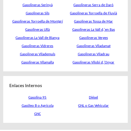
Gasolineras Serinyà
Gasolineras Serra de Daró
Gasolineras Sils
Gasolineras Torroella de Fluvià
Gasolineras Torroella de Montgrí
Gasolineras Tossa de Mar
Gasolineras Ullà
Gasolineras La Vall d,'en Bas
Gasolineras La Vall de Bianya
Gasolineras Verges
Gasolineras Vidreres
Gasolineras Viladamat
Gasolineras Vilademuls
Gasolineras Viladrau
Gasolineras Vilamalla
Gasolineras Vilobí d,'Onyar
Enlaces internos
Gasolina 95
Diésel
Gasóleo B o Agrícola
GNL o Gas Vehicular
GNC