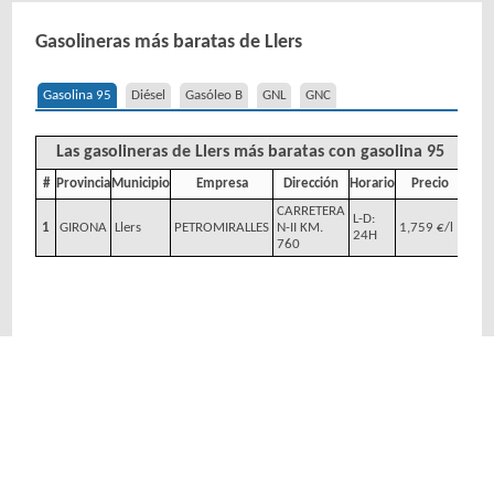
Gasolineras más baratas de Llers
Gasolina 95
Diésel
Gasóleo B
GNL
GNC
Las gasolineras de Llers más baratas con gasolina 95
#
Provincia
Municipio
Empresa
Dirección
Horario
Precio
CARRETERA
L-D:
1
GIRONA
Llers
PETROMIRALLES
N-II KM.
1,759 €/l
24H
760