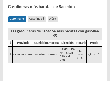
Gasolineras más baratas de Sacedón
Gasolina 95
Gasolina 98
Diésel
Las gasolineras de Sacedón más baratas con gasolina
95
#
Provincia
Municipio
Empresa
Dirección
Horario
Precio
CARRETERA
L-D:
NACIONAL
1
GUADALAJARA
Sacedón
REPSOL
07:00-
1,809 €/l
320 KM.
23:00
220