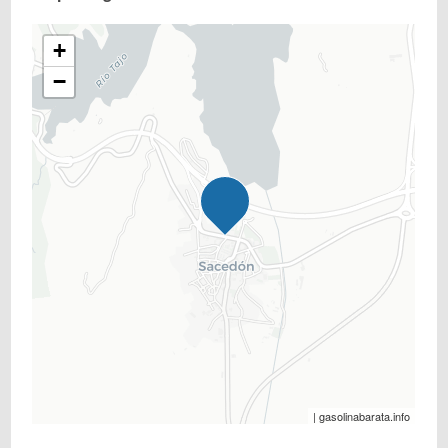
+
−
| gasolinabarata.info