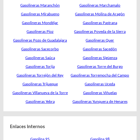
Gasolineras Maranchón
Gasolineras Marchamalo
Gasolineras Mirabueno
Gasolineras Molina de Aragón
Gasolineras Mondéjar
Gasolineras Pastrana
Gasolineras Pioz
Gasolineras Poveda de la Sierra
Gasolineras Pozo de Guadalajara
Gasolineras Quer
Gasolineras Sacecorbo
Gasolineras Sacedón
Gasolineras Saúca
Gasolineras Sigüenza
Gasolineras Torija
Gasolineras Torre del Burgo
Gasolineras Torrejón del Rey
Gasolineras Torremocha del Campo
Gasolineras Trijueque
Gasolineras Uceda
Gasolineras Villanueva de la Torre
Gasolineras Viñuelas
Gasolineras Yebra
Gasolineras Yunquera de Henares
Enlaces internos
Gasolina 95
Gasolina 98