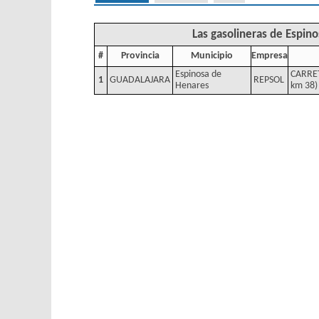
Las gasolineras de Espin
#
Provincia
Municipio
Empresa
Espinosa de
CARRE
1
GUADALAJARA
REPSOL
Henares
km 38)