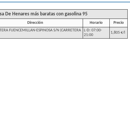
osa De Henares más baratas con gasolina 95
Dirección
Horario
Precio
TERA FUENCEMILLAN-ESPINOSA S/N (CARRETERA
L-D: 07:00-
1,805 €/l
21:00