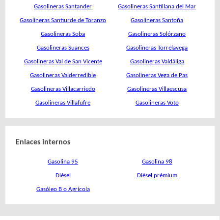
Gasolineras Santander
Gasolineras Santillana del Mar
Gasolineras Santiurde de Toranzo
Gasolineras Santoña
Gasolineras Soba
Gasolineras Solórzano
Gasolineras Suances
Gasolineras Torrelavega
Gasolineras Val de San Vicente
Gasolineras Valdáliga
Gasolineras Valderredible
Gasolineras Vega de Pas
Gasolineras Villacarriedo
Gasolineras Villaescusa
Gasolineras Villafufre
Gasolineras Voto
Enlaces internos
Gasolina 95
Gasolina 98
Diésel
Diésel prémium
Gasóleo B o Agrícola