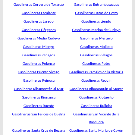
Gasolineras Corvera de Toranzo
Gasolineras Entrambasaguas
Gasolineras Escalante
Gasolineras Hazas de Cesto
Gasolineras Laredo
Gasolineras Liendo
Gasolineras Liérganes
Gasolineras Marina de Cudeyo
Gasolineras Medio Cudeyo
Gasolineras Meruelo
Gasolineras Miengo
Gasolineras Molledo
Gasolineras Penagos
Gasolineras Piélagos
Gasolineras Polanco
Gasolineras Potes
Gasolineras Puente Viesgo
Gasolineras Ramales de la Victoria
Gasolineras Reinosa
Gasolineras Reocín
Gasolineras Ribamontán al Mar
Gasolineras Ribamontán al Monte
Gasolineras Rionansa
Gasolineras Riotuerto
Gasolineras Ruente
Gasolineras Ruiloba
Gasolineras San Felices de Buelna
Gasolineras San Vicente de la
Barquera
Gasolineras Santa Cruz de Bezana
Gasolineras Santa María de Cayón