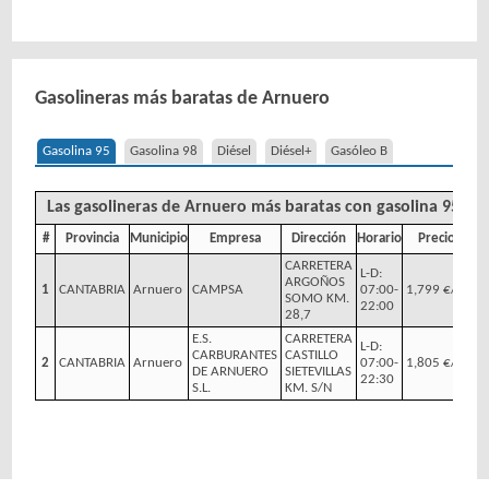
Gasolineras más baratas de Arnuero
Gasolina 95
Gasolina 98
Diésel
Diésel+
Gasóleo B
Las gasolineras de Arnuero más baratas con gasolina 95
#
Provincia
Municipio
Empresa
Dirección
Horario
Precio
CARRETERA
L-D:
ARGOÑOS
1
CANTABRIA
Arnuero
CAMPSA
07:00-
1,799 €/l
SOMO KM.
22:00
28,7
E.S.
CARRETERA
L-D:
CARBURANTES
CASTILLO
2
CANTABRIA
Arnuero
07:00-
1,805 €/l
DE ARNUERO
SIETEVILLAS
22:30
S.L.
KM. S/N