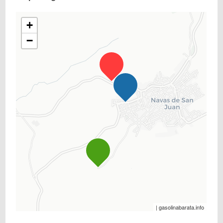
+
−
| gasolinabarata.info