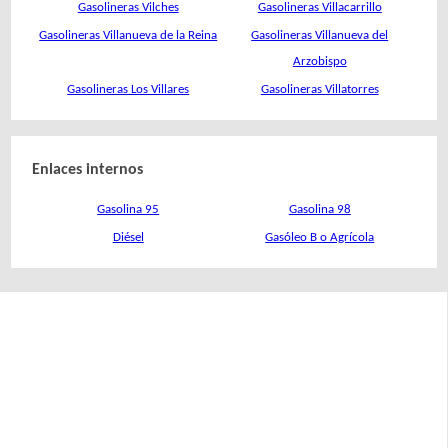
Gasolineras Vilches
Gasolineras Villacarrillo
Gasolineras Villanueva de la Reina
Gasolineras Villanueva del
Arzobispo
Gasolineras Los Villares
Gasolineras Villatorres
Enlaces internos
Gasolina 95
Gasolina 98
Diésel
Gasóleo B o Agrícola