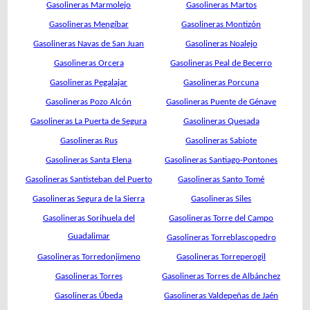
Gasolineras Marmolejo
Gasolineras Martos
Gasolineras Mengíbar
Gasolineras Montizón
Gasolineras Navas de San Juan
Gasolineras Noalejo
Gasolineras Orcera
Gasolineras Peal de Becerro
Gasolineras Pegalajar
Gasolineras Porcuna
Gasolineras Pozo Alcón
Gasolineras Puente de Génave
Gasolineras La Puerta de Segura
Gasolineras Quesada
Gasolineras Rus
Gasolineras Sabiote
Gasolineras Santa Elena
Gasolineras Santiago-Pontones
Gasolineras Santisteban del Puerto
Gasolineras Santo Tomé
Gasolineras Segura de la Sierra
Gasolineras Siles
Gasolineras Sorihuela del
Gasolineras Torre del Campo
Guadalimar
Gasolineras Torreblascopedro
Gasolineras Torredonjimeno
Gasolineras Torreperogil
Gasolineras Torres
Gasolineras Torres de Albánchez
Gasolineras Úbeda
Gasolineras Valdepeñas de Jaén