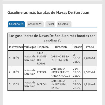
Gasolineras más baratas de Navas De San Juan
Gasolina 95
Gasolina 98
Diésel
Gasóleo B
Las gasolineras de Navas De San Juan más baratas con
gasolina 95
#
Provincia
Municipio
Empresa
Dirección
Horario
Precio
S.C.A.
L:
Navas de
FUENTE
CAMINO DE LA
1
JAÉN
06:00-
1,480 €/l
San Juan
DEL
ESTRELLA, S/N
22:00
ROSAL
CARRETERA
L-D:
Navas de
2
JAÉN
REPSOL
NAVAS PUENTE
07:00-
1,689 €/l
San Juan
ARIZA KM. 0,25
22:00
CARRETERA
L-S:
Navas de
3
JAÉN
MEROIL
LINARES KM.
07:00-
1,719 €/l
San Juan
32,750
22:00