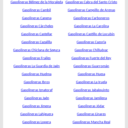
Gasolineras Bélmez de la Moraleda
Gasolineras Cabra del Santo Cristo
Gasolineras Cambil
Gasolineras Campillo de Arenas
Gasolineras Canena
Gasolineras Carboneros
Gasolineras Cárcheles
Gasolineras La Carolina
Gasolineras Castellar
Gasolineras Castillo de Locubín
Gasolineras Cazalilla
Gasolineras Cazorla
Gasolineras Chiclana de Segura
Gasolineras Chilluévar
Gasolineras Frailes
Gasolineras Fuerte del Rey
Gasolineras La Guardia de Jaén
Gasolineras Guarromán
Gasolineras Huelma
Gasolineras Huesa
Gasolineras Ibros
Gasolineras La Iruela
Gasolineras Iznatoraf
Gasolineras Jabalquinto
Gasolineras Jaén
Gasolineras Jamilena
Gasolineras Jimena
Gasolineras Jódar
Gasolineras Lahiguera
Gasolineras Linares
Gasolineras Lopera
Gasolineras Mancha Real