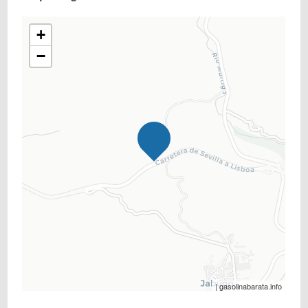
+
−
| gasolinabarata.info