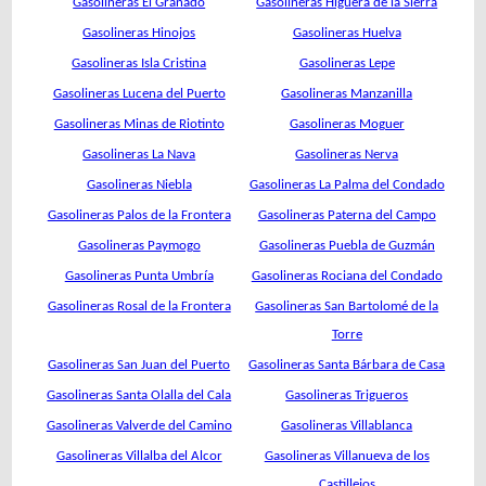
Gasolineras El Granado
Gasolineras Higuera de la Sierra
Gasolineras Hinojos
Gasolineras Huelva
Gasolineras Isla Cristina
Gasolineras Lepe
Gasolineras Lucena del Puerto
Gasolineras Manzanilla
Gasolineras Minas de Riotinto
Gasolineras Moguer
Gasolineras La Nava
Gasolineras Nerva
Gasolineras Niebla
Gasolineras La Palma del Condado
Gasolineras Palos de la Frontera
Gasolineras Paterna del Campo
Gasolineras Paymogo
Gasolineras Puebla de Guzmán
Gasolineras Punta Umbría
Gasolineras Rociana del Condado
Gasolineras Rosal de la Frontera
Gasolineras San Bartolomé de la
Torre
Gasolineras San Juan del Puerto
Gasolineras Santa Bárbara de Casa
Gasolineras Santa Olalla del Cala
Gasolineras Trigueros
Gasolineras Valverde del Camino
Gasolineras Villablanca
Gasolineras Villalba del Alcor
Gasolineras Villanueva de los
Castillejos