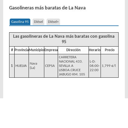
Gasolineras más baratas de La Nava
Gasolina 95
Diésel
Diésel+
Las gasolineras de La Nava más baratas con gasolina
95
#
Provincia
Municipio
Empresa
Dirección
Horario
Precio
CARRETERA
NACIONAL 433.
L-D:
Nava
1
HUELVA
CEPSA
SEVILLA A
06:00-
1,799 €/l
(La)
LISBOA.CRUCE
22:00
JABUGO KM. 105