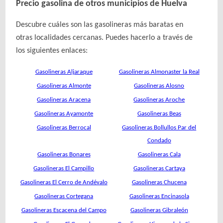
Precio gasolina de otros municipios de Huelva
Descubre cuáles son las gasolineras más baratas en
otras localidades cercanas. Puedes hacerlo a través de
los siguientes enlaces:
Gasolineras Aljaraque
Gasolineras Almonaster la Real
Gasolineras Almonte
Gasolineras Alosno
Gasolineras Aracena
Gasolineras Aroche
Gasolineras Ayamonte
Gasolineras Beas
Gasolineras Berrocal
Gasolineras Bollullos Par del
Condado
Gasolineras Bonares
Gasolineras Cala
Gasolineras El Campillo
Gasolineras Cartaya
Gasolineras El Cerro de Andévalo
Gasolineras Chucena
Gasolineras Cortegana
Gasolineras Encinasola
Gasolineras Escacena del Campo
Gasolineras Gibraleón