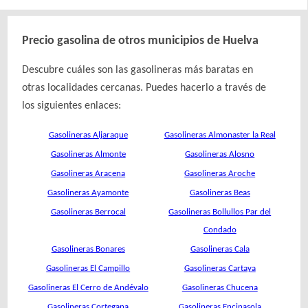
Precio gasolina de otros municipios de Huelva
Descubre cuáles son las gasolineras más baratas en
otras localidades cercanas. Puedes hacerlo a través de
los siguientes enlaces:
Gasolineras Aljaraque
Gasolineras Almonaster la Real
Gasolineras Almonte
Gasolineras Alosno
Gasolineras Aracena
Gasolineras Aroche
Gasolineras Ayamonte
Gasolineras Beas
Gasolineras Berrocal
Gasolineras Bollullos Par del
Condado
Gasolineras Bonares
Gasolineras Cala
Gasolineras El Campillo
Gasolineras Cartaya
Gasolineras El Cerro de Andévalo
Gasolineras Chucena
Gasolineras Cortegana
Gasolineras Encinasola