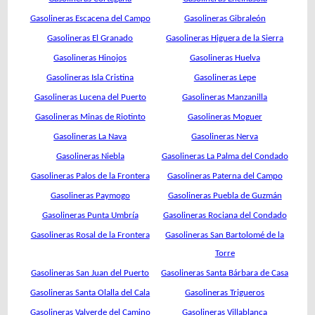
Gasolineras Escacena del Campo
Gasolineras Gibraleón
Gasolineras El Granado
Gasolineras Higuera de la Sierra
Gasolineras Hinojos
Gasolineras Huelva
Gasolineras Isla Cristina
Gasolineras Lepe
Gasolineras Lucena del Puerto
Gasolineras Manzanilla
Gasolineras Minas de Riotinto
Gasolineras Moguer
Gasolineras La Nava
Gasolineras Nerva
Gasolineras Niebla
Gasolineras La Palma del Condado
Gasolineras Palos de la Frontera
Gasolineras Paterna del Campo
Gasolineras Paymogo
Gasolineras Puebla de Guzmán
Gasolineras Punta Umbría
Gasolineras Rociana del Condado
Gasolineras Rosal de la Frontera
Gasolineras San Bartolomé de la
Torre
Gasolineras San Juan del Puerto
Gasolineras Santa Bárbara de Casa
Gasolineras Santa Olalla del Cala
Gasolineras Trigueros
Gasolineras Valverde del Camino
Gasolineras Villablanca