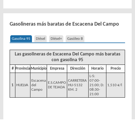
Gasolineras más baratas de Escacena Del Campo
Gasolina 95
Diésel
Diésel+
Gasóleo B
Las gasolineras de Escacena Del Campo más baratas
con gasolina 95
#
Provincia
Municipio
Empresa
Dirección
Horario
Precio
L-S:
Escacena
CARRETERA
07:00-
E.S.CAMPO
1
HUELVA
del
HU-5132
21:00; D:
1,510 €/l
DE TEJADA
Campo
KM. 2
08:30-
21:00